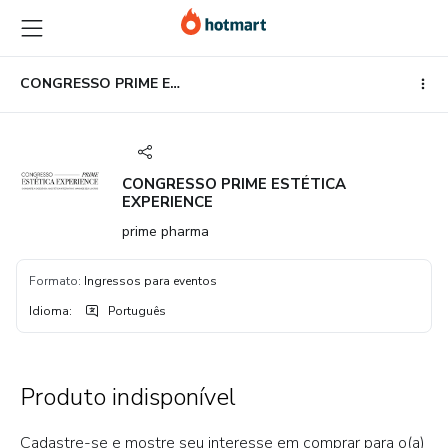
Ir
Ir
Ir
para
para
para
o
o
o
conteúdo
pagamento
rodapé
CONGRESSO PRIME ESTÉTICA EXPERIENCE
principal
CONGRESSO PRIME ESTÉTICA
EXPERIENCE
prime pharma
Formato
:
Ingressos para eventos
Idioma
:
Português
Produto indisponível
Cadastre-se e mostre seu interesse em comprar para o(a)