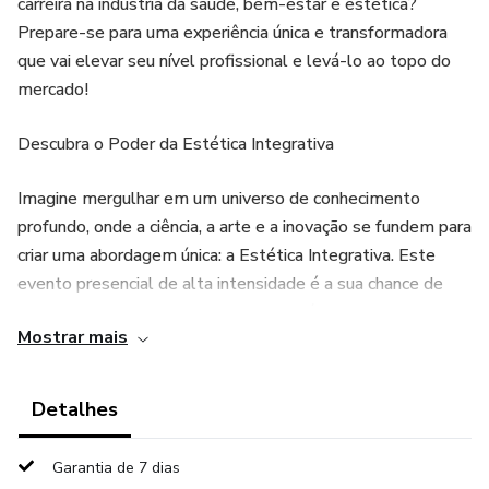
carreira na indústria da saúde, bem-estar e estética?
Prepare-se para uma experiência única e transformadora
que vai elevar seu nível profissional e levá-lo ao topo do
mercado!
Descubra o Poder da Estética Integrativa
Imagine mergulhar em um universo de conhecimento
profundo, onde a ciência, a arte e a inovação se fundem para
criar uma abordagem única: a Estética Integrativa. Este
evento presencial de alta intensidade é a sua chance de
desbloquear os segredos para uma prática bem-sucedida e
Mostrar mais
lucrativa, enquanto se posiciona como um dos melhores no
mercado.
Detalhes
Garantia de 7 dias