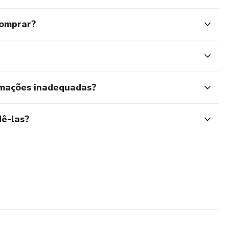
comprar?
rmações inadequadas?
ê-las?