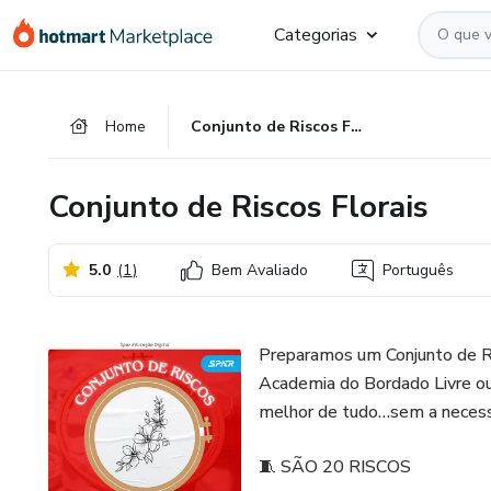
Ir
Ir
Ir
Categorias
para
para
para
o
o
o
conteúdo
pagamento
rodapé
Home
Conjunto de Riscos Florais
principal
Conjunto de Riscos Florais
5.0
(
1
)
Bem Avaliado
Português
Preparamos um Conjunto de Ri
Academia do Bordado Livre ou
melhor de tudo…sem a necessi
🧵 SÃO 20 RISCOS