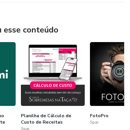
u esse conteúdo
no
Planilha de Cálculo de
FotoPro
nte
Custo de Receitas
Spar
Spar