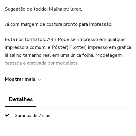
Sugestão de tecido: Malha pv, lurex.
Já com margem de costura pronto para impressão.
Está nos formatos: A4 ( Pode ser impresso em qualquer
impressora comum, e Pôster( Plotter) impresso em gráfica
já sai no tamanho real em uma única folha. Modelagem
testada e aprovada por modelista.
Após a COMPRA do molde, é PROIBIDO a revenda
Mostrar mais
dentro e fora da plataforma.
Detalhes
Garantia de 7 dias