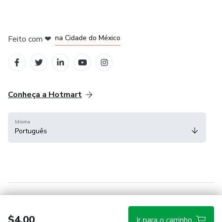
em Bogotá
em Amsterdam
em Madrid
na Cidade do México
Feito com
❤
em Belo Horizonte
Conheça a Hotmart
Idioma
Português
Central de ajuda
Termos
Privacidade
Cookies
$4.00
Ir para o carrinho