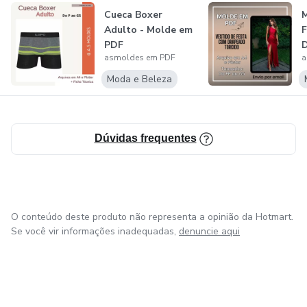
Cueca Boxer
M
Adulto - Molde em
F
PDF
D
asmoldes em PDF
a
Moda e Beleza
Dúvidas frequentes
O conteúdo deste produto não representa a opinião da Hotmart.
Se você vir informações inadequadas,
denuncie aqui