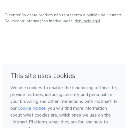
O conteúdo deste produto não representa a opinião da Hotmart.
Se você vir informações inadequadas,
denuncie aqui
em Amsterdam
em Madrid
em Bogotá
Feito com
❤
em Belo Horizonte
na Cidade do México
Conheça a Hotmart
Idioma