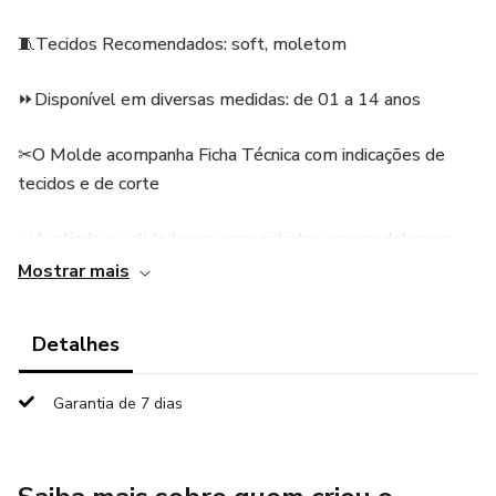
🧵Tecidos Recomendados: soft, moletom
⏩Disponível em diversas medidas: de 01 a 14 anos
✂O Molde acompanha Ficha Técnica com indicações de
tecidos e de corte
✅Avaliado e validado por especialistas em modelagem
Mostrar mais
📧 Envio rápido por e-mail, com opções de formato para
plotters e papel A4, prontos para imprimir
Detalhes
🚫A aquisição deste arquivo confere direitos de uso
Garantia de 7 dias
exclusivo e proíbe sua revenda, tanto dentro quanto fora
desta plataforma.