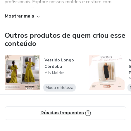
profissionais. Explore nossos moldes e costure com
confiança! 🧵💜
Mostrar mais
Outros produtos de quem criou esse
conteúdo
Vestido Longo
V
Córdoba
S
Mily Moldes
M
Moda e Beleza
Dúvidas frequentes