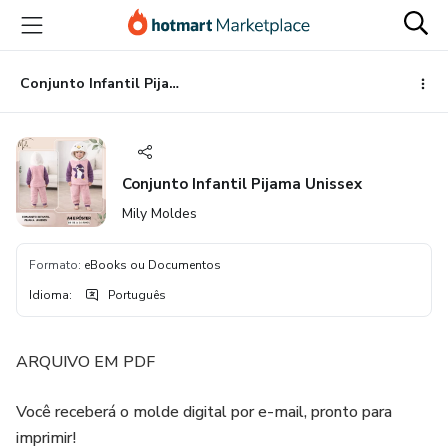
Ir
Ir
Ir
para
para
para
o
o
o
conteúdo
pagamento
rodapé
Conjunto Infantil Pijama Unissex
principal
Conjunto Infantil Pijama Unissex
Mily Moldes
Formato
:
eBooks ou Documentos
Idioma
:
Português
ARQUIVO EM PDF
Você receberá o molde digital por e-mail, pronto para
imprimir!