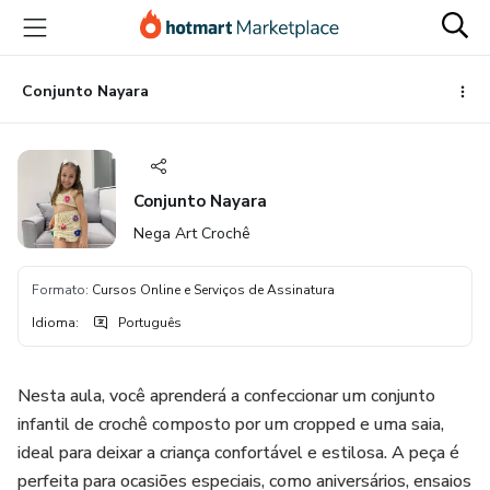
Ir
Ir
Ir
para
para
para
o
o
o
conteúdo
pagamento
rodapé
Conjunto Nayara
principal
Conjunto Nayara
Nega Art Crochê
Formato
:
Cursos Online e Serviços de Assinatura
Idioma
:
Português
Nesta aula, você aprenderá a confeccionar um conjunto
infantil de crochê composto por um cropped e uma saia,
ideal para deixar a criança confortável e estilosa. A peça é
perfeita para ocasiões especiais, como aniversários, ensaios