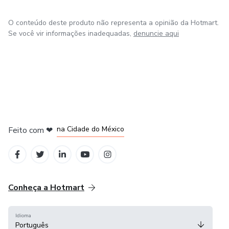
O conteúdo deste produto não representa a opinião da Hotmart.
Se você vir informações inadequadas,
denuncie aqui
em Bogotá
em Amsterdam
em Madrid
na Cidade do México
Feito com
❤
em Belo Horizonte
Conheça a Hotmart
Idioma
Português