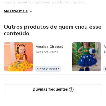
nossos modelos disponíveis e se torne uma croc...
Mostrar mais
Outros produtos de quem criou esse
conteúdo
Vestido Girassol
V
Nega Art Crochê
N
Moda e Beleza
Dúvidas frequentes