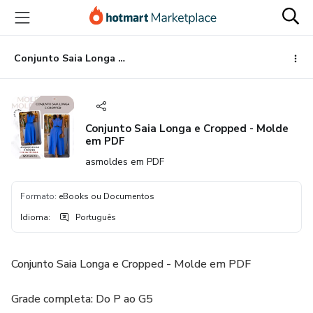
Ir
Ir
Ir
para
para
para
o
o
o
conteúdo
pagamento
rodapé
Conjunto Saia Longa e Cropped - Molde em PDF
principal
Conjunto Saia Longa e Cropped - Molde
em PDF
asmoldes em PDF
Formato
:
eBooks ou Documentos
Idioma
:
Português
Conjunto Saia Longa e Cropped - Molde em PDF
Grade completa: Do P ao G5