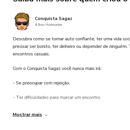
Conquista Sagaz
4 Ano Hotmarter
Descubra como se tornar auto confiante, ter uma vida soci
precisar ser bonito, ter dinheiro ou depender de ningu
encontros casuais.
Com o Conquista Sagaz você nunca mais irá:
- Se preocupar com rejeição.
- Ter dificuldades para marcar um encontro.
- Ficar perdido ou sem assunto em um encontro.
Mostrar mais
- Se sentir tímido diante de uma garota.