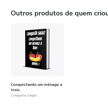
- Experimentar a sensação de que ela é muita areia para 
Outros produtos de quem crio
- Apresentar uma performance ruim na Hora H.
Conheça o Conquista Sagaz:
https://www.youtube.com/watch?v=XfbvtTQoW4M
www.conquistasagaz.com.br
Conquistando um ménage a
trois
Conquista Sagaz