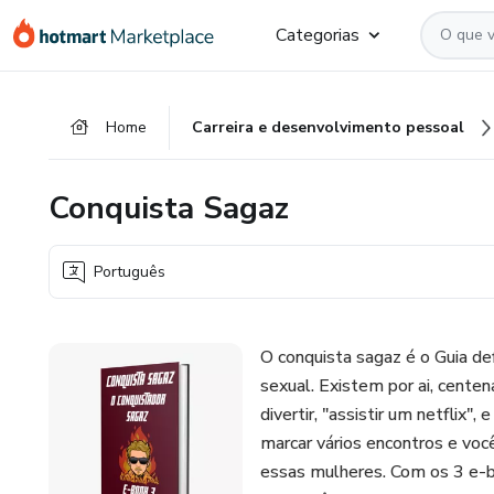
Ir
Ir
Ir
Categorias
para
para
para
o
o
o
conteúdo
pagamento
rodapé
Home
Carreira e desenvolvimento pessoal
principal
Conquista Sagaz
Português
O conquista sagaz é o Guia d
sexual. Existem por ai, cente
divertir, "assistir um netflix
marcar vários encontros e vo
essas mulheres. Com os 3 e-b