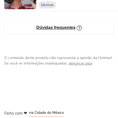
Idiomas
Dúvidas frequentes
O conteúdo deste produto não representa a opinião da Hotmart.
Se você vir informações inadequadas,
denuncie aqui
em Bogotá
em Amsterdam
em Madrid
na Cidade do México
Feito com
❤