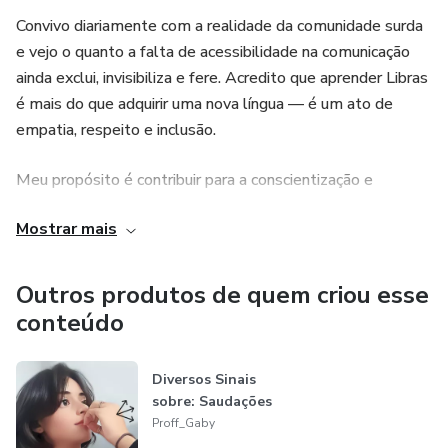
Convivo diariamente com a realidade da comunidade surda
e vejo o quanto a falta de acessibilidade na comunicação
ainda exclui, invisibiliza e fere. Acredito que aprender Libras
é mais do que adquirir uma nova língua — é um ato de
empatia, respeito e inclusão.
Meu propósito é contribuir para a conscientização e
educação de mais pessoas, mostrando que a inclusão
Mostrar mais
começa pela comunicação. Surdos estão em todos os
lugares — e todos merecem ser ouvidos.
Outros produtos de quem criou esse
conteúdo
Diversos Sinais
sobre: Saudações
Proff_Gaby