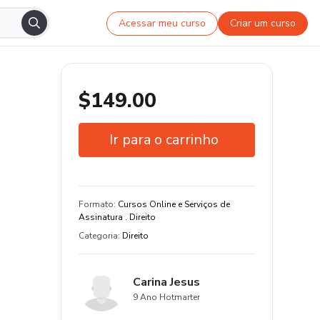
Acessar meu curso
Criar um curso
$149.00
Ir para o carrinho
Garantia de 7 dias
Estude do seu jeito e em qualquer
Formato
:
Cursos Online e Serviços de
dispositivo
Assinatura . Direito
Categoria
:
Direito
Carina Jesus
9 Ano Hotmarter