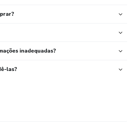
mprar?
rmações inadequadas?
ê-las?