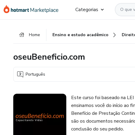
Ir
Ir
Ir
Categorias
para
para
para
o
o
o
conteúdo
pagamento
rodapé
Home
Ensino e estudo acadêmico
Direit
principal
oseuBeneficio.com
Português
Este curso foi baseado na 
ensinamos você do início ao fi
Benefício de Prestação Contin
são os documentos necessári
conclusão do seu pedido.