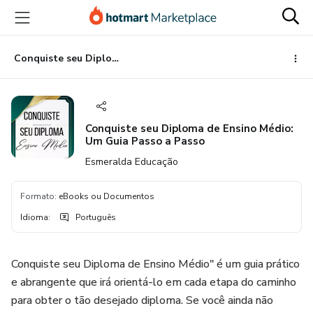
Ir
Ir
Ir
para
para
para
o
o
o
conteúdo
pagamento
rodapé
Conquiste seu Diploma de Ensino Médio: Um Guia Passo a Passo
principal
Conquiste seu Diploma de Ensino Médio:
Um Guia Passo a Passo
Esmeralda Educação
Formato
:
eBooks ou Documentos
Idioma
:
Português
Conquiste seu Diploma de Ensino Médio" é um guia prático
e abrangente que irá orientá-lo em cada etapa do caminho
para obter o tão desejado diploma. Se você ainda não