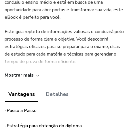
concluiu o ensino médio e está em busca de uma
oportunidade para abrir portas e transformar sua vida, este
eBook é perfeito para você.
Este guia repleto de informações valiosas o conduzirá pelo
processo de forma clara e objetiva. Você descobrirá
estratégias eficazes para se preparar para o exame, dicas
de estudo para cada matéria e técnicas para gerenciar o
tempo de prova de forma eficiente.
Mostrar mais
Desde a escolha do material de estudo até a criação de
um plano de estudos personalizado, este eBook é seu
aliado na jornada rumo à conquista do diploma de ensino
Vantagens
Detalhes
médio. Aprenda a superar desafios, adquirir conhecimentos
essenciais e desenvolver habilidades fundamentais para o
-Passo a Passo
sucesso acadêmico.
-Estratégia para obtenção do diploma
Além disso, o guia fornece informações sobre o exame do