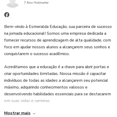
7 Ano Hotmarter
Bem-vindo à Esmeralda Educação, sua parceira de sucesso
na jornada educacional! Somos uma empresa dedicada a
fornecer recursos de aprendizagem de alta qualidade, com
foco em ajudar nossos alunos a alcançarem seus sonhos e
conquistarem o sucesso acadêmico.
Acreditamos que a educação é a chave para abrir portas e
criar oportunidades ilimitadas. Nossa missão é capacitar
indivíduos de todas as idades a alcançarem seu potencial
máximo, adquirindo conhecimentos valiosos e
desenvolvendo habilidades essenciais para se destacarem
em suas vidas e carreiras.
Mostrar mais
Na Esmeralda Educação, temos o prazer de oferecer uma