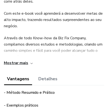
corre atrás deles.
Com este e-book você aprenderá a desenvolver metas de
alto impacto, trazendo resultados surpreendentes ao seu
negócio.
Através de todo Know-how da Biz Fix Company,
compilamos diversos estudos e metodologias, criando um
caminho simples e fácil para você poder alcançar tudo o
que você sempre sonhou com o seu negócio.
Mostrar mais
Este e-book contém os seguintes módulos:
Vantagens
Detalhes
- A História das Metas e de onde surgiram
- Método Resumido e Prático
- Conceito de Metas segundo a Administração Moderna
- Conceito SMART
- Exemplos práticos