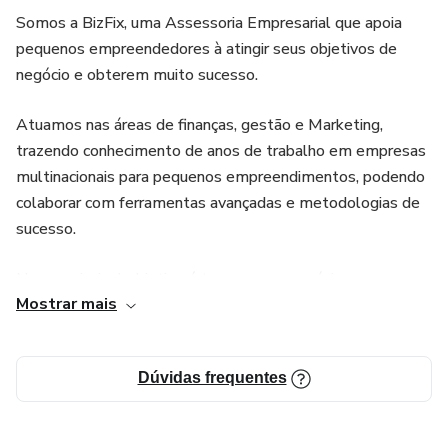
Somos a BizFix, uma Assessoria Empresarial que apoia
pequenos empreendedores à atingir seus objetivos de
negócio e obterem muito sucesso.
Atuamos nas áreas de finanças, gestão e Marketing,
trazendo conhecimento de anos de trabalho em empresas
multinacionais para pequenos empreendimentos, podendo
colaborar com ferramentas avançadas e metodologias de
sucesso.
Nosso principal objetivo é tornar o seu negócio prospero e
Mostrar mais
sustentável!!
Quer conhecer mais ?
Dúvidas frequentes
Busque por @bizfix.co no Instagram e tenha acesso à
muito conteúdo!