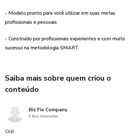
-Como criar suas metas
- Modelo pronto para você utilizar em suas metas
profissionais e pessoais
- Como Motivar e Desdobrar Metas com seu time
- Construído por profissionais experientes e com muito
- Metas Ruins e Boas - Onde estão os erros?
sucesso na metodologia SMART
- Como trazer sua estratégia ao nível operacional
BONUS:
Saiba mais sobre quem criou o
conteúdo
- 20 Modelos para você utilizar e se inspirar na gestão do
seu negócio
Biz Fix Company
- Template de Metas SMART pronto para usar.
5 Ano Hotmarter
Não perca a oportunidade de aprender à fazer o seu
Olá!
negócio atingir patamares incríveis!!