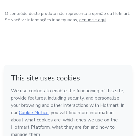
O conteúdo deste produto não representa a opinião da Hotmart.
Se você vir informações inadequadas,
denuncie aqui
em Amsterdam
em Madrid
em Bogotá
Feito com
❤
em Belo Horizonte
na Cidade do México
Conheça a Hotmart
Idioma
Português