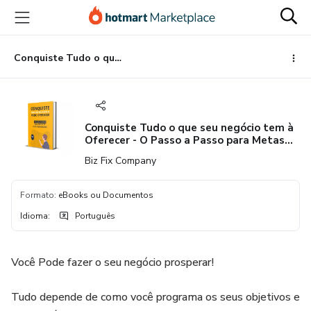
Ir
Ir
Ir
para
para
para
o
o
o
conteúdo
pagamento
rodapé
Conquiste Tudo o que seu negócio tem à Oferecer - O Passo a Passo para Metas de Alta Performance
principal
Conquiste Tudo o que seu negócio tem à
Oferecer - O Passo a Passo para Metas
de Alta Performance
Biz Fix Company
Formato
:
eBooks ou Documentos
Idioma
:
Português
Você Pode fazer o seu negócio prosperar!
Tudo depende de como você programa os seus objetivos e