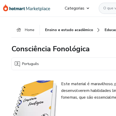
Ir
Ir
Ir
Categorias
para
para
para
o
o
o
conteúdo
pagamento
rodapé
Home
Ensino e estudo acadêmico
Educa
principal
Consciência Fonológica
Português
Este material é maravilhoso, p
desenvolverem habilidades ling
fonemas, que são essencialm