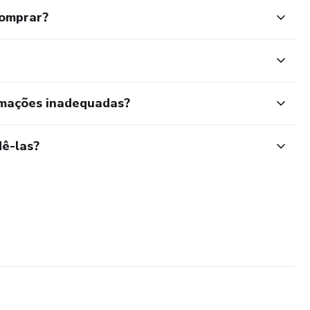
comprar?
rmações inadequadas?
ê-las?