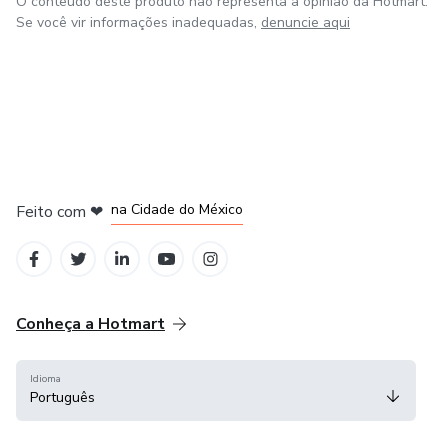
O conteúdo deste produto não representa a opinião da Hotmart.
Se você vir informações inadequadas,
denuncie aqui
em Bogotá
em Amsterdam
em Madrid
na Cidade do México
Feito com
❤
em Belo Horizonte
Conheça a Hotmart
Idioma
Português