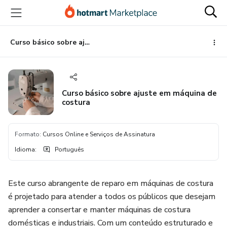
Ir
Ir
Ir
para
para
para
o
o
o
conteúdo
pagamento
rodapé
Curso básico sobre ajuste em máquina de costura
principal
Curso básico sobre ajuste em máquina de
costura
Formato
:
Cursos Online e Serviços de Assinatura
Idioma
:
Português
Este curso abrangente de reparo em máquinas de costura
é projetado para atender a todos os públicos que desejam
aprender a consertar e manter máquinas de costura
domésticas e industriais. Com um conteúdo estruturado e