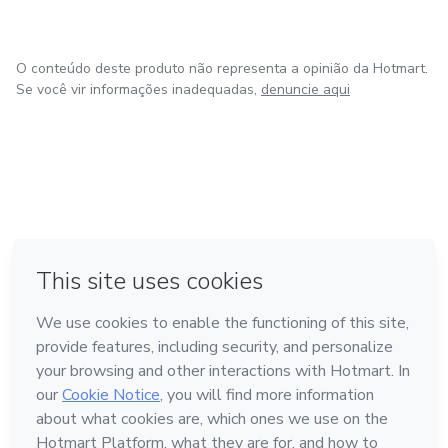
O conteúdo deste produto não representa a opinião da Hotmart.
Se você vir informações inadequadas,
denuncie aqui
em Bogotá
em Amsterdam
em Madrid
na Cidade do México
Feito com
❤
em Belo Horizonte
Conheça a Hotmart
Idioma