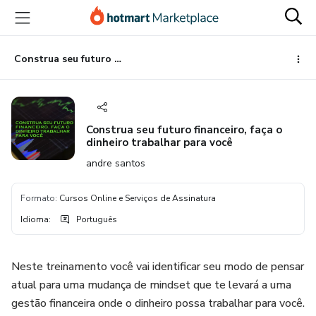
Ir
Ir
Ir
para
para
para
o
o
o
conteúdo
pagamento
rodapé
Construa seu futuro financeiro, faça o dinheiro trabalhar para você
principal
Construa seu futuro financeiro, faça o
dinheiro trabalhar para você
andre santos
Formato
:
Cursos Online e Serviços de Assinatura
Idioma
:
Português
Neste treinamento você vai identificar seu modo de pensar
atual para uma mudança de mindset que te levará a uma
gestão financeira onde o dinheiro possa trabalhar para você.