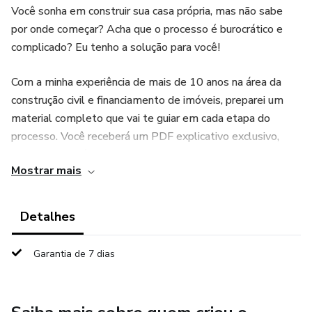
Você sonha em construir sua casa própria, mas não sabe
por onde começar? Acha que o processo é burocrático e
complicado? Eu tenho a solução para você!
Com a minha experiência de mais de 10 anos na área da
construção civil e financiamento de imóveis, preparei um
material completo que vai te guiar em cada etapa do
processo. Você receberá um PDF explicativo exclusivo,
onde aprenderá tudo o que precisa saber para iniciar sua
Mostrar mais
construção financiada pela Caixa Econômica Federal da
forma correta.
Detalhes
O QUE VOCÊ VAI APRENDER:
Garantia de 7 dias
- Como funciona o financiamento da Caixa para construção.
- Como comprar um lote e construir com financiamento.