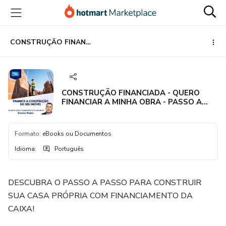
Ir
Ir
Ir
para
para
para
o
o
o
conteúdo
pagamento
rodapé
CONSTRUÇÃO FINANCIADA - QUERO FINANCIAR A MINHA OBRA - PASSO A PASSO COM O ESPECIALISTA: GLEISON VIEIRA
principal
CONSTRUÇÃO FINANCIADA - QUERO
FINANCIAR A MINHA OBRA - PASSO A
PASSO COM O ESPECIALISTA: GLEISON
VIEIRA
Formato
:
eBooks ou Documentos
Idioma
:
Português
DESCUBRA O PASSO A PASSO PARA CONSTRUIR
SUA CASA PRÓPRIA COM FINANCIAMENTO DA
CAIXA!