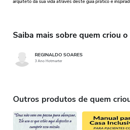
O Que Você Encontrará em "Co
arquiteto da sua vida através deste guia prático e inspir
Desvende a conexão entre pe
Aprenda a identificar e supera
Saiba mais sobre quem criou o
Explore estratégias para culti
REGINALDO SOARES
Descubra como utilizar a visua
3 Ano Hotmarter
Domine a arte da escolha cons
Transforme relacionamentos,
Outros produtos de quem crio
Saiba como usar os princípios d
Ao longo das páginas deste liv
fornecendo ferramentas concr