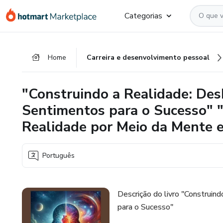
Ir
Ir
Ir
Categorias
para
para
para
o
o
o
conteúdo
pagamento
rodapé
Home
Carreira e desenvolvimento pessoal
principal
"Construindo a Realidade: De
Sentimentos para o Sucesso"
Realidade por Meio da Mente 
Português
Descrição do livro "Construi
para o Sucesso"