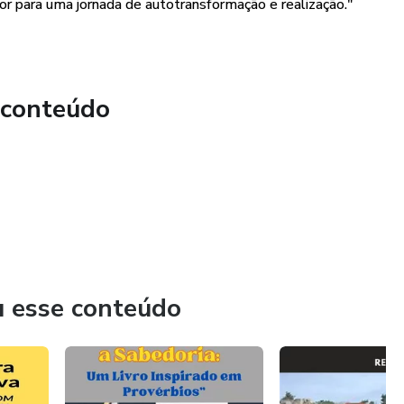
nstruindo a Realidade":
ador para uma jornada de autotransformação e realização."
nsamentos, emoções e resultados concretos.
r bloqueios mentais que limitam o seu potencial.
 conteúdo
var uma mentalidade positiva e resiliência emocional.
lização criativa para manifestar seus sonhos.
ciente e do equilíbrio emocional.
 tanto consigo mesmo quanto com os outros.
u esse conteúdo
a co-criação para criar uma realidade mais rica e significativa.
ro, o autor combina teoria e prática de maneira inspiradora,
etas para que você possa aplicar imediatamente em sua