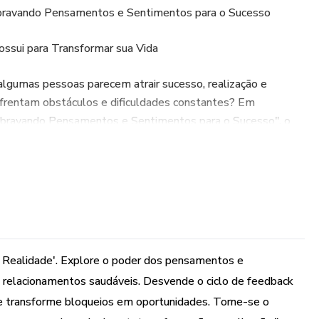
sbravando Pensamentos e Sentimentos para o Sucesso
ssui para Transformar sua Vida
algumas pessoas parecem atrair sucesso, realização e
nfrentam obstáculos e dificuldades constantes? Em
sbravando Pensamentos e Sentimentos para o Sucesso", o
cinante mundo dos pensamentos e sentimentos, revelando
ntais da nossa experiência podem moldar a realidade que
 e prática, este livro é um guia poderoso para entender
emoções influenciam diretamente suas escolhas,
. O autor combina sabedoria atemporal, conhecimentos
 Realidade'. Explore o poder dos pensamentos e
uais para criar um manual abrangente sobre como construir a
 e relacionamentos saudáveis. Desvende o ciclo de feedback
e transforme bloqueios em oportunidades. Torne-se o