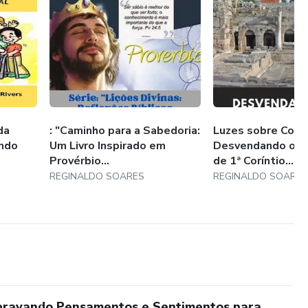
 buscador espiritual, um empreendedor visionário ou alguém
 uma vida mais autêntica e realizada, "Construindo a
ofundos e práticos.
da
: "Caminho para a Sabedoria:
Luzes sobre Corin
ando
Um Livro Inspirado em
Desvendando os M
Provérbio...
de 1ª Coríntio...
REGINALDO SOARES
REGINALDO SOARE
sbravando Pensamentos e Sentimentos para