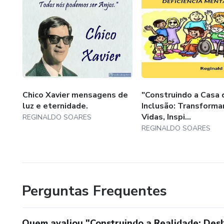
jornada pessoal. Seja você um
que simplesmente deseja viver
Realidade" oferece insights pr
Chico Xavier mensagens de
"Construindo a Casa 
luz e eternidade.
Inclusão: Transform
Vidas, Inspi...
REGINALDO SOARES
REGINALDO SOARES
Perguntas Frequentes
Quem avaliou "Construindo a Realidade: De