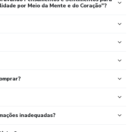
idade por Meio da Mente e do Coração"?
comprar?
rmações inadequadas?