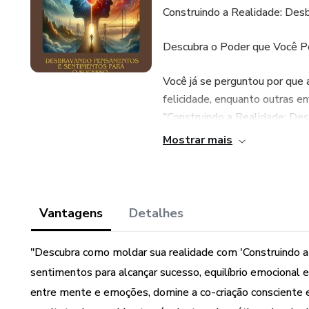
Construindo a Realidade: De
Descubra o Poder que Você Po
Você já se perguntou por que 
felicidade, enquanto outras e
"Construindo a Realidade: De
autor mergulha fundo no fas
Mostrar mais
como esses aspectos fundame
vivemos.
Com uma abordagem envolvente
Vantagens
Detalhes
como os seus pensamentos e 
comportamentos e resultados
"Descubra como moldar sua realidade com 'Construindo a
científicos e insights espirit
sentimentos para alcançar sucesso, equilíbrio emocional
vida que você deseja.
entre mente e emoções, domine a co-criação consciente 