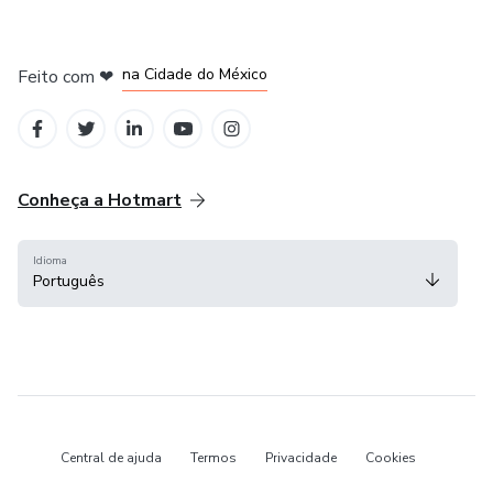
em Bogotá
em Amsterdam
em Madrid
na Cidade do México
Feito com
❤
em Belo Horizonte
Conheça a Hotmart
Idioma
Português
Central de ajuda
Termos
Privacidade
Cookies