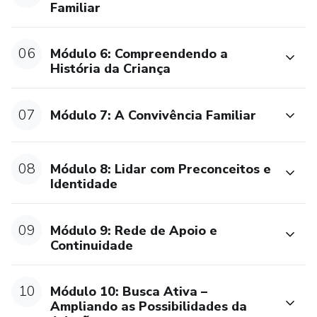
Familiar
traumas e dificuldades na criação.
06
✔️ Rede de Apoio e Pós-Adoção – A importância do
Módulo 6: Compreendendo a
História da Criança
suporte contínuo para a família adotiva.
✔️ Conversando sobre Adoção com seu Filho – Como
07
Módulo 7: A Convivência Familiar
abordar o tema de forma natural e respeitosa.
Este curso te ajudará a trilhar uma jornada com mais
08
Módulo 8: Lidar com Preconceitos e
leveza, confiança, segurança e amor, garantindo que você
Identidade
esteja preparado(a) para oferecer um lar acolhedor e criar
laços que durarão para sempre.
09
Módulo 9: Rede de Apoio e
Continuidade
10
Módulo 10: Busca Ativa –
Ampliando as Possibilidades da