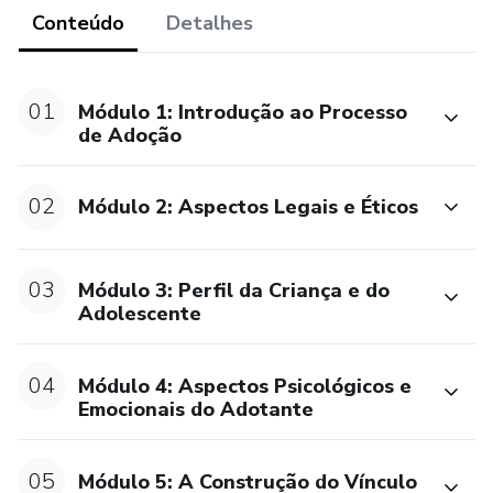
Conteúdo
Detalhes
✔️ Preparação Emocional – Como lidar com expectativas,
ansiedades e desafios internos.
01
Módulo 1: Introdução ao Processo
✔️ Expectativas vs. Realidade – O que esperar antes,
de Adoção
durante e depois da adoção.
02
Módulo 2: Aspectos Legais e Éticos
✔️ Aspectos Legais e Direitos da Criança – Tudo o que
você precisa saber sobre a legislação e o papel do
adotante.
03
Módulo 3: Perfil da Criança e do
Adolescente
✔️ Construção do Vínculo Familiar – Estratégias para criar
laços afetivos fortes e saudáveis.
04
Módulo 4: Aspectos Psicológicos e
✔️ Acolhimento e Adaptação – Como facilitar a integração
Emocionais do Adotante
da criança/adolescente à nova família.
05
Módulo 5: A Construção do Vínculo
✔️ Desafios da Convivência – Lidando com inseguranças,