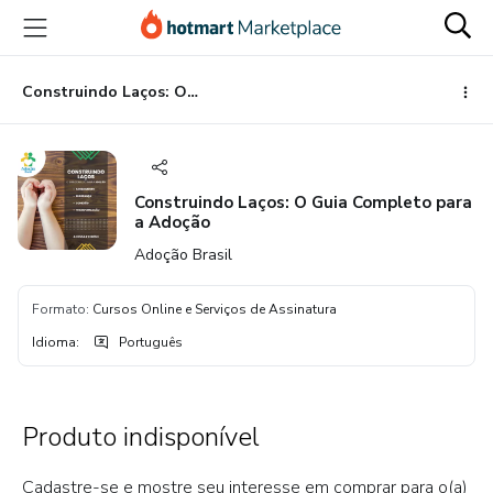
Ir
Ir
Ir
para
para
para
o
o
o
conteúdo
pagamento
rodapé
Construindo Laços: O Guia Completo para a Adoção
principal
Construindo Laços: O Guia Completo para
a Adoção
Adoção Brasil
Formato
:
Cursos Online e Serviços de Assinatura
Idioma
:
Português
Produto indisponível
Cadastre-se e mostre seu interesse em comprar para o(a)