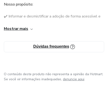
Nosso propósito:
✔️ Informar e desmistificar a adoção de forma acessível e
acolhedora.
Mostrar mais
✔️ Criar um ambiente seguro para troca de experiências.
✔️ Oferecer suporte emocional e prático para pretendentes
Dúvidas frequentes
e famílias adotivas.
Importante: Este grupo não intermedeia processos de
adoção, não tem vínculo com órgãos públicos e não tem
O conteúdo deste produto não representa a opinião da Hotmart.
acesso ao Sistema Nacional de Adoção (SNA). Nosso
Se você vir informações inadequadas,
denuncie aqui
objetivo é apenas informar e apoiar!