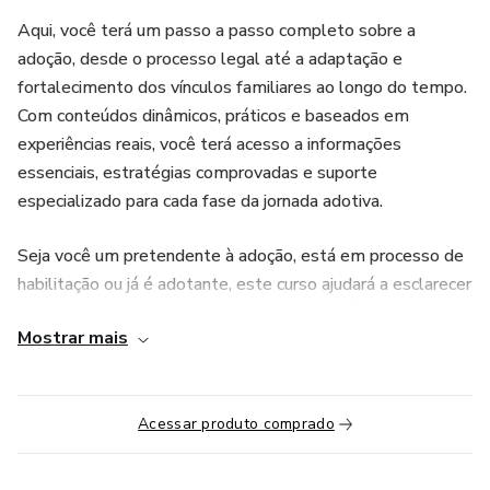
Aqui, você terá um passo a passo completo sobre a
adoção, desde o processo legal até a adaptação e
fortalecimento dos vínculos familiares ao longo do tempo.
Com conteúdos dinâmicos, práticos e baseados em
experiências reais, você terá acesso a informações
essenciais, estratégias comprovadas e suporte
especializado para cada fase da jornada adotiva.
Seja você um pretendente à adoção, está em processo de
habilitação ou já é adotante, este curso ajudará a esclarecer
dúvidas, reduzir inseguranças e preparar você para construir
Mostrar mais
uma relação sólida e afetuosa com seu futuro filho(a).
O que você irá aprender?
Acessar produto comprado
✔️ O Caminho da Adoção – Como funciona o processo legal,
desde a habilitação até a chegada da criança.