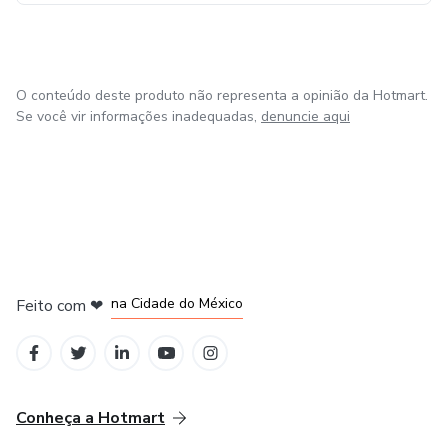
✅ Garanta agora mesmo este eBook; Construindo o amor
verdadeiro e aprenda meu Método Gebo – Os 4 Pilares do
Amor Verdadeiro
O conteúdo deste produto não representa a opinião da Hotmart.
e dê o primeiro passo para um relacionamento consciente,
Se você vir informações inadequadas,
denuncie aqui
equilibrado e real.
Abençoada leitura para você!
em Bogotá
em Amsterdam
em Madrid
na Cidade do México
Feito com
❤
em Belo Horizonte
Conheça a Hotmart