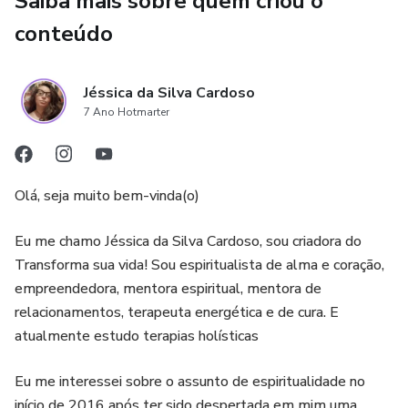
Saiba mais sobre quem criou o
✨ Harmonia
conteúdo
✨ Paciência
Jéssica da Silva Cardoso
✨ Respeito
7 Ano Hotmarter
Neste ebook, você vai aprender que o amor não se
sustenta apenas por sentimento, mas por consciência
Olá, seja muito bem-vinda(o)
emocional, maturidade espiritual e escolhas diárias.
Eu me chamo Jéssica da Silva Cardoso, sou criadora do
Este eBook é para você que:
Transforma sua vida! Sou espiritualista de alma e coração,
empreendedora, mentora espiritual, mentora de
✔️ Deseja um amor leve, maduro e verdadeiro
relacionamentos, terapeuta energética e de cura. E
atualmente estudo terapias holísticas
✔️ Quer parar de repetir padrões de sofrimento
Eu me interessei sobre o assunto de espiritualidade no
✔️ Busca crescimento emocional e espiritual
início de 2016 após ter sido despertada em mim uma