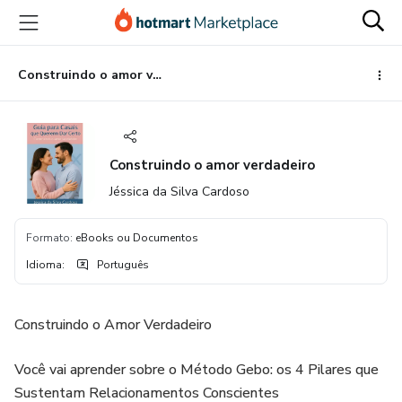
Ir
Ir
Ir
para
para
para
o
o
o
conteúdo
pagamento
rodapé
Construindo o amor verdadeiro
principal
Construindo o amor verdadeiro
Jéssica da Silva Cardoso
Formato
:
eBooks ou Documentos
Idioma
:
Português
Construindo o Amor Verdadeiro
Você vai aprender sobre o Método Gebo: os 4 Pilares que
Sustentam Relacionamentos Conscientes