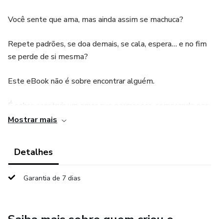
Você sente que ama, mas ainda assim se machuca?
Repete padrões, se doa demais, se cala, espera… e no fim
se perde de si mesma?
Este eBook não é sobre encontrar alguém.
É sobre construir um amor que permaneça, começando por
dentro.
Mostrar mais
O Método Gebo nasce da sabedoria da runa Gebo —
Detalhes
símbolo da troca justa, do equilíbrio e do amor consciente
— e apresenta os 4 pilares fundamentais para um
Garantia de 7 dias
relacionamento verdadeiro e saudável:
✨ Compreensão