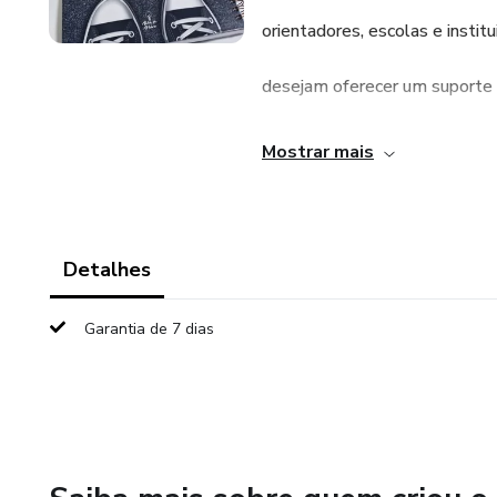
orientadores, escolas e instit
desejam oferecer um suporte
estruturado, sensível e compl
Mostrar mais
processo de orientação profis
recurso rico em conteúdo, prát
Detalhes
aplicação e alinhado ao dese
Garantia de 7 dias
emocional e vocacional dos jo
Possui 22 atividades estrutura
+ Aula exclusiva de como apli