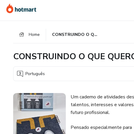
Ir
Ir
Ir
para
para
para
o
o
o
conteúdo
pagamento
rodapé
Home
CONSTRUINDO O QUE QUERO SER
principal
CONSTRUINDO O QUE QUER
Português
Um caderno de atividades dese
talentos, interesses e valores
futuro profissional.
Pensado especialmente para