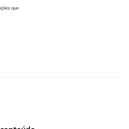
uições que
eto no
sional. Um
ico na
nvolvimento
vens.
das nos pilares da Orientação Profissional.
car o método (aula gravada)