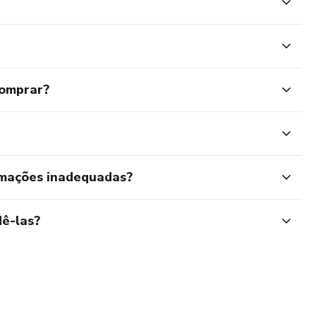
comprar?
rmações inadequadas?
ê-las?