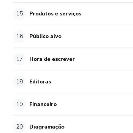
🎁Os 100 primeiros ganharão 
15
Produtos e serviços
16
Público alvo
17
Hora de escrever
18
Editoras
19
Financeiro
20
Diagramação