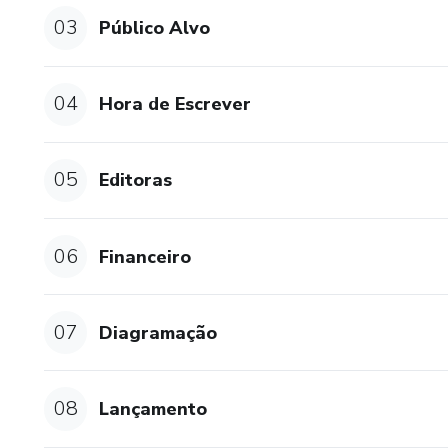
03
Público Alvo
🧩Alternativas possíveis para
🧩Vendas, pré-lançamento e t
04
Hora de Escrever
🧩Alternativas de plataformas
05
Editoras
🥰E você ainda conta com um 
comigo, interagir com os coleg
06
Financeiro
E ainda tem mais!🎁
Se inscrevendo hoje, você que
07
Diagramação
✅ + DE R$5.000,00 EM BÔN
08
✅ 2 Encontros em Grupo para t
Lançamento