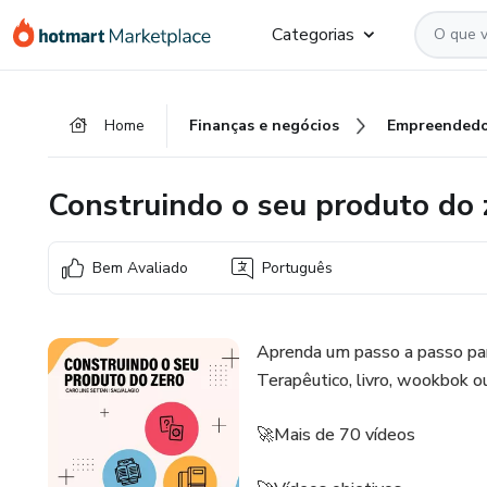
Ir
Ir
Ir
Categorias
para
para
para
o
o
o
conteúdo
pagamento
rodapé
Home
Finanças e negócios
Empreendedo
principal
Construindo o seu produto do 
Bem Avaliado
Português
Aprenda um passo a passo para
Terapêutico, livro, wookbok o
🚀Mais de 70 vídeos