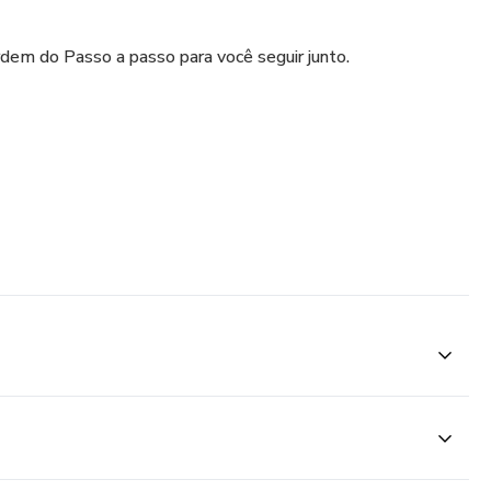
dem do Passo a passo para você seguir junto.
ar sua escada de valores.
eu produto e os assuntos que mais o interessam.
boa escrita e estruturação do texto.
 com vantagens e desvantagens de cada uma e o que você
 na prática!
ificação.