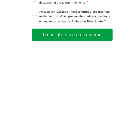
*
descadastrar a qualquer momento.
Ao clicar em Cadastrar, você confirma a sua inscrição
neste produto. Você, igualmente, confirma que leu, e
*
entendeu os termos da
Política de Privacidade
Tenho interesse em comprar!