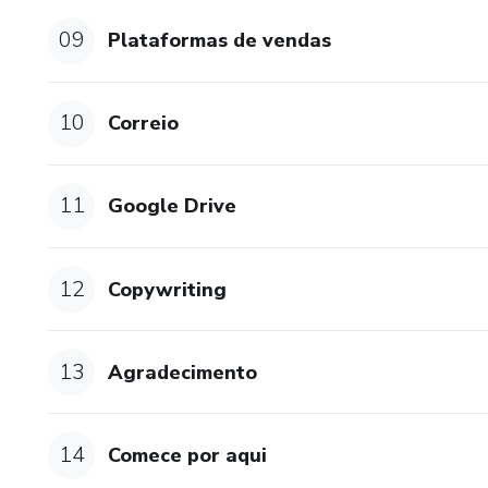
✅ Aula de Tráfego;
09
Plataformas de vendas
✅ Aula BÔNUS com Renata Sim
✅ Aula BÔNUS com a Fotógrafa
10
Correio
vendem e aprender ainda sobr
✅ BÔNUS sobre Instagram;
11
Google Drive
✅ Treinamento ao vivo para t
12
Copywriting
✅ Aula BÔNUS da Alessandra 
E MUITO MAIS🎁
13
Agradecimento
🎁🥳Os 30 primeiros que se in
Escrita Criativa com 80 exercí
14
Comece por aqui