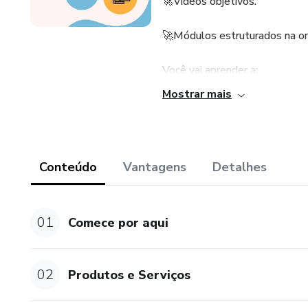
🚀Vídeos objetivos.
🚀Módulos estruturados na or
Você vai aprender a:
Mostrar mais
🧩Escolher um produto e mont
🧩Definir o público-alvo do s
Conteúdo
Vantagens
Detalhes
🧩Um passo a passo para uma 
🧩Sobre cada tipo de editora
01
Comece por aqui
deve negociar.
🧩Sobre os registros e faço um
02
Produtos e Serviços
🧩Sobre finanças, custos e prec