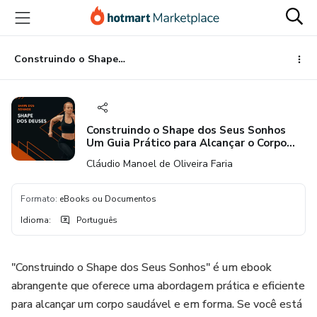
Ir
Ir
Ir
para
para
para
o
o
o
conteúdo
pagamento
rodapé
Construindo o Shape dos Seus Sonhos Um Guia Prático para Alcançar o Corpo Ideal
principal
Construindo o Shape dos Seus Sonhos
Um Guia Prático para Alcançar o Corpo
Ideal
Cláudio Manoel de Oliveira Faria
Formato
:
eBooks ou Documentos
Idioma
:
Português
"Construindo o Shape dos Seus Sonhos" é um ebook
abrangente que oferece uma abordagem prática e eficiente
para alcançar um corpo saudável e em forma. Se você está