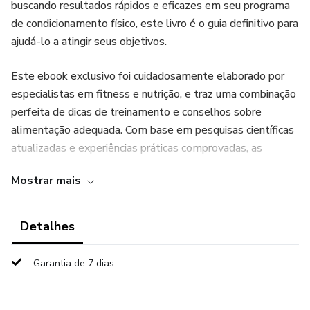
buscando resultados rápidos e eficazes em seu programa
de condicionamento físico, este livro é o guia definitivo para
ajudá-lo a atingir seus objetivos.
Este ebook exclusivo foi cuidadosamente elaborado por
especialistas em fitness e nutrição, e traz uma combinação
perfeita de dicas de treinamento e conselhos sobre
alimentação adequada. Com base em pesquisas científicas
atualizadas e experiências práticas comprovadas, as
informações contidas neste livro oferecem uma visão
Mostrar mais
holística do processo de transformação corporal.
Detalhes
Garantia de 7 dias