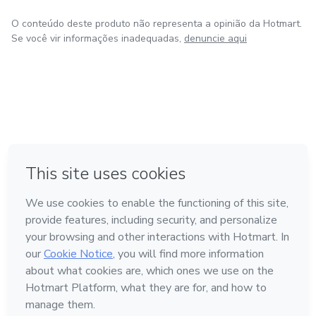
O conteúdo deste produto não representa a opinião da Hotmart.
Se você vir informações inadequadas,
denuncie aqui
em Bogotá
em Amsterdam
em Madrid
na Cidade do México
Feito com
❤
em Belo Horizonte
Conheça a Hotmart
Idioma
Português