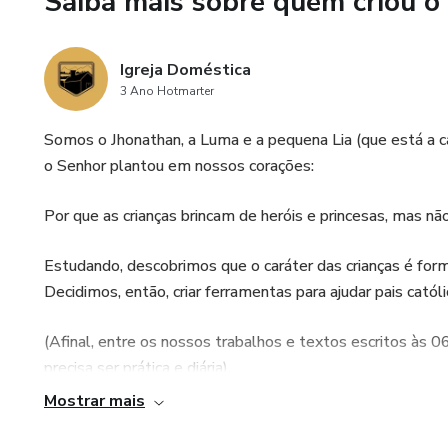
Saiba mais sobre quem criou o
Igreja Doméstica
3 Ano Hotmarter
Somos o Jhonathan, a Luma e a pequena Lia (que está a ca
o Senhor plantou em nossos corações:
Por que as crianças brincam de heróis e princesas, mas n
Estudando, descobrimos que o caráter das crianças é forma
Decidimos, então, criar ferramentas para ajudar pais catól
(Afinal, entre os nossos trabalhos e textos escritos às
precisa ser prática e diária).
Mostrar mais
Foi assim que nasceu a nossa Igreja Doméstica e os Const
Santos. Uma ferramenta simples e cheia de significado p