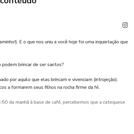
 conteúdo
minho!). E o que nos uniu a você hoje foi uma inquietação que
ão podem brincar de ser santos?
do por aquilo que elas brincam e vivenciam (introjeção).
icos a formarem seus filhos na rocha firme da fé.
 06:50 da manhã à base de café, percebemos que a catequese
rusantos. O nome já diz tudo: é um convite para Construir
ara formar uma nova geração para o Céu, começando hoje, no