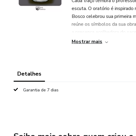
Cada traço lembra o professor
escuta. O oratório é inspirad
Bosco celebrou sua primeira 
reúne os símbolos da sua obra:
a presença acolhedora do sac
Mostrar mais
Mais do que um arquivo para m
afetuoso de ensinar valores c
fé.
Detalhes
Garantia de 7 dias