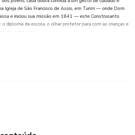
 dos jovens; cada dobra convida a um gesto de cuidado e
o na Igreja de São Francisco de Assis, em Turim — onde Dom
missa e iniciou sua missão em 1841 — este Construsanto
 o diploma da escola, o olhar protetor para com as crianças e
erdote-educador.
ontar, é uma pequena oficina de esperança: um jeito
ristãos, formar corações e transformar o lar numa escola de