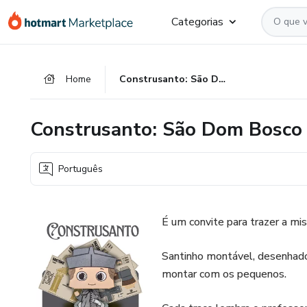
Ir
Ir
Ir
Categorias
para
para
para
o
o
o
conteúdo
pagamento
rodapé
Home
Construsanto: São Dom Bosco
principal
Construsanto: São Dom Bosco
Português
É um convite para trazer a m
Santinho montável, desenhado 
montar com os pequenos.