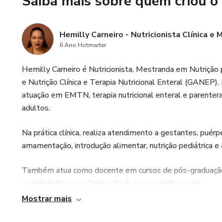
Saiba mais sobre quem criou o
Acesso a materiais de apoio (
Comunicação direta por mensa
Hemilly Carneiro - Nutricionista Clínica e 
6 Ano Hotmarter
💻 Tudo é feito de forma onli
e na tranquilidade da família.
Hemilly Carneiro é Nutricionista, Mestranda em Nutrição
e Nutrição Clínica e Terapia Nutricional Enteral (GANEP)
atuação em EMTN, terapia nutricional enteral e parente
adultos.
Na prática clínica, realiza atendimento a gestantes, puér
amamentação, introdução alimentar, nutrição pediátrica 
Também atua como docente em cursos de pós-graduação 
contribuindo para a formação de novos profissionais.
Mostrar mais
Empreendedora digital há mais de 7 anos, é autora de div
nutricionistas, estudantes, pais e cuidadores, disponívei