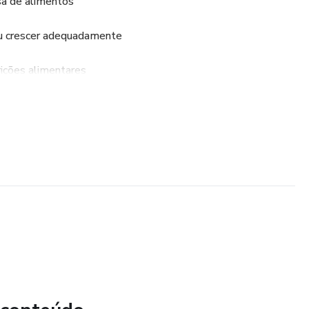
sa de alimentos
ou crescer adequadamente
trições alimentares
ões e rotina alimentar
dicional ou mista)
ção nutricional
to mensais (total de 3 meses)
 adaptação conforme evolução