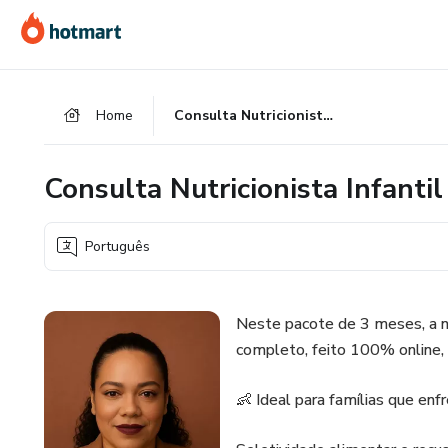
Ir
Ir
Ir
para
para
para
o
o
o
conteúdo
pagamento
rodapé
Home
Consulta Nutricionista Infantil - Pacote de acompanhamento
principal
Consulta Nutricionista Infant
Português
Neste pacote de 3 meses, a 
completo, feito 100% online, 
👶 Ideal para famílias que enf