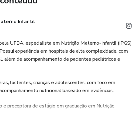
 conteúdo
PDFs e guias educativos)
gem para pequenas dúvidas entre as consultas
Materno Infantil
ne, prática e humanizada — com foco no bem-estar da criança
 pela UFBA, especialista em Nutrição Materno-Infantil (IPGS)
. Possui experiência em hospitais de alta complexidade, com
ral, além de acompanhamento de pacientes pediátricos e
peras, lactentes, crianças e adolescentes, com foco em
e acompanhamento nutricional baseado em evidências.
e preceptora de estágio em graduação em Nutrição,
ersos cursos, formações e materiais de referência para
s na Hotmart, sempre com foco em uma prática clínica segura,