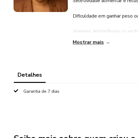
Seletividade alimentar e recu
Dificuldade em ganhar peso 
Alergias, intolerâncias ou res
Mostrar mais
Dúvidas sobre cardápios, porç
Introdução alimentar (BLW, tra
Detalhes
📅 O que está incluído:
Garantia de 7 dias
1ª consulta completa de avalia
2 consultas de acompanhamen
Revisão do plano alimentar e