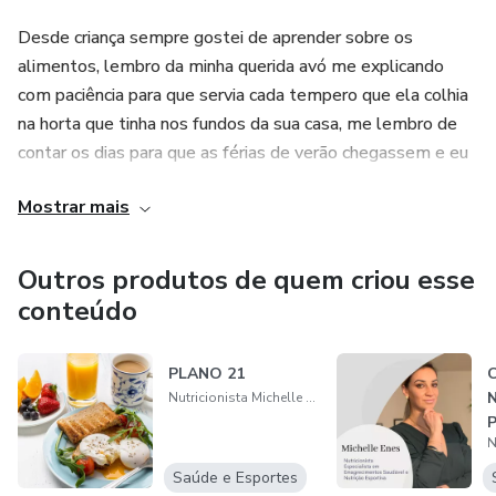
Desde criança sempre gostei de aprender sobre os
alimentos, lembro da minha querida avó me explicando
com paciência para que servia cada tempero que ela colhia
na horta que tinha nos fundos da sua casa, me lembro de
contar os dias para que as férias de verão chegassem e eu
pudesse passar tempo com ela.
Mostrar mais
Na infância eu era uma menina magra porém quando
cheguei na adolescência meu corpo começou mudar,
Outros produtos de quem criou esse
engordei claro!
conteúdo
Eu me sentia triste e feia então, aos 16 anos fiz minha
PLANO 21
C
primeira "dieta ", em 2 meses perdi 10kg e fiquei me
N
Nutricionista Michelle Enes
sentindo linda a partir daí vivi em "EFEITO SANFONA" por
anos, até que um dia quando eu estava no auge da minha
depressão, aos 33 anos, com quase 20kg a mais, me
Saúde e Esportes
sentindo triste e completamente sem autoestima foi