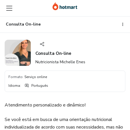
Ir
Ir
Ir
para
para
para
o
o
o
conteúdo
pagamento
rodapé
Consulta On-line
principal
Consulta On-line
Nutricionista Michelle Enes
Formato
:
Serviço online
Idioma
:
Português
Atendimento personalizado e dinâmico!
Se você está em busca de uma orientação nutricional
individualizada de acordo com suas necessidades, mas não