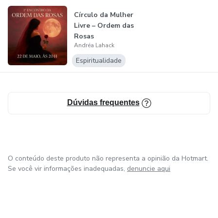
sacerdotisa, ela cultiva um espaço sagrado de
Círculo da Mulher
transformação e iluminação, onde o indivíduo se conecta
Livre – Ordem das
diretamente com sua verdadeira frequência.
Rosas
Andréa Lahack
No Instituto Samadhara, Andréa é a contemplativa que,
Espiritualidade
com sua visão expandida e profunda conexão com o
Universo, orienta os processos de evolução e expansão de
consciência, sempre alinhada com os princípios de
Dúvidas frequentes
abundância universal, autossuficiência vibracional e
soberania pessoal.
O conteúdo deste produto não representa a opinião da Hotmart.
Se você vir informações inadequadas,
denuncie aqui