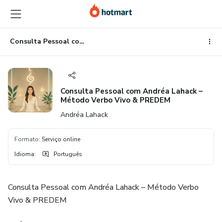
Ir
Ir
Ir
para
para
para
o
o
o
conteúdo
pagamento
rodapé
Consulta Pessoal com Andréa Lahack – Método Verbo Vivo & PREDEM
principal
Consulta Pessoal com Andréa Lahack –
Método Verbo Vivo & PREDEM
Andréa Lahack
Formato
:
Serviço online
Idioma
:
Português
Consulta Pessoal com Andréa Lahack – Método Verbo
Vivo & PREDEM