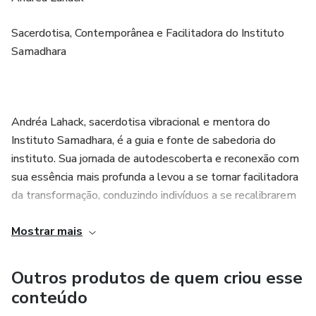
Sacerdotisa, Contemporânea e Facilitadora do Instituto
Samadhara
Andréa Lahack, sacerdotisa vibracional e mentora do
Instituto Samadhara, é a guia e fonte de sabedoria do
instituto. Sua jornada de autodescoberta e reconexão com
sua essência mais profunda a levou a se tornar facilitadora
da transformação, conduzindo indivíduos a se recalibrarem
e a despertarem sua soberania interior.
Mostrar mais
Com uma prática holística e vibracional profunda, Andréa
atua como facilitadora da Iniciação Soberana, convidando
Outros produtos de quem criou esse
cada ser a percorrer sua própria jornada de recalibração e
conteúdo
autoconhecimento. Através de sua atuação como