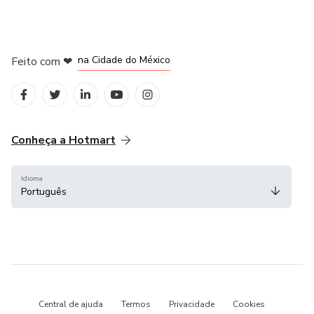
em Bogotá
em Amsterdam
em Madrid
na Cidade do México
Feito com
❤
em Belo Horizonte
Conheça a Hotmart
Idioma
Português
Central de ajuda
Termos
Privacidade
Cookies