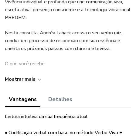
Vivência individual e profunda que une comunicação viva,
escuta ativa, presença consciente e a tecnologia vibracional
PREDEM.
Nesta consulta, Andréa Lahack acessa o seu verbo raiz,
conduz um processo de reconexão com sua essência e
orienta os próximos passos com clareza e leveza.
O que você recebe:
• Atendimento personalizado (1h30)
Mostrar mais
• Leitura vibracional e verbo de poder
Vantagens
Detalhes
• Reprogramação com a tecnologia PREDEM
Leitura intuitiva da sua frequência atual
• Orientações práticas e vibracionais para aplicar no seu dia
a dia
• Codificação verbal com base no método Verbo Vivo +