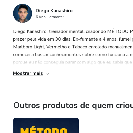
Diego Kanashiro
6 Ano Hotmarter
Diego Kanashiro, treinador mental, criador do MÉTODO PI
prazer pela vida em 30 dias. Ex-fumante à 4 anos, fumei 
Marlboro Light, Vermelho e Tabaco enrolado manualmente
comecei a buscar conhecimentos sobre como funciona a m
porque eu não conseguia parar com algo que eu sabia que me
Mostrar mais
Outros produtos de quem crio