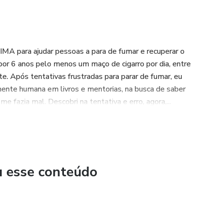
MA para ajudar pessoas a para de fumar e recuperar o
por 6 anos pelo menos um maço de cigarro por dia, entre
. Após tentativas frustradas para parar de fumar, eu
ente humana em livros e mentorias, na busca de saber
 fazia mal. Descobri na tentativa e erro, agora,...
u esse conteúdo