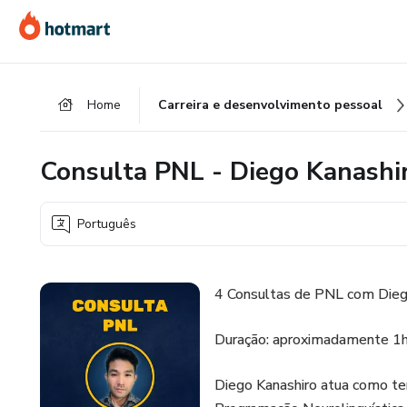
Ir
Ir
Ir
para
para
para
o
o
o
conteúdo
pagamento
rodapé
Home
Carreira e desenvolvimento pessoal
principal
Consulta PNL - Diego Kanashi
Português
4 Consultas de PNL com Dieg
Duração: aproximadamente 1
Diego Kanashiro atua como ter