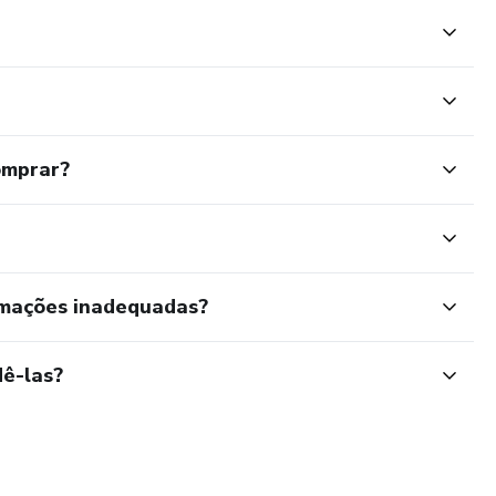
omprar?
rmações inadequadas?
ê-las?