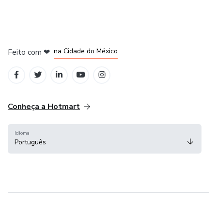
em Bogotá
em Amsterdam
em Madrid
na Cidade do México
Feito com
❤
em Belo Horizonte
Conheça a Hotmart
Idioma
Português