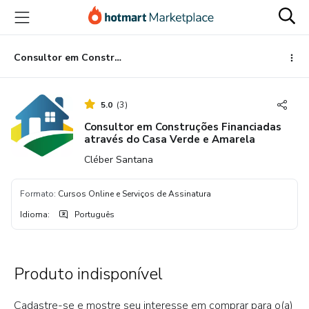
Ir
Ir
Ir
para
para
para
o
o
o
conteúdo
pagamento
rodapé
Consultor em Construções Financiadas através do Casa Verde e Amarela
principal
5.0
(
3
)
Consultor em Construções Financiadas
através do Casa Verde e Amarela
Cléber Santana
Formato
:
Cursos Online e Serviços de Assinatura
Idioma
:
Português
Produto indisponível
Cadastre-se e mostre seu interesse em comprar para o(a)