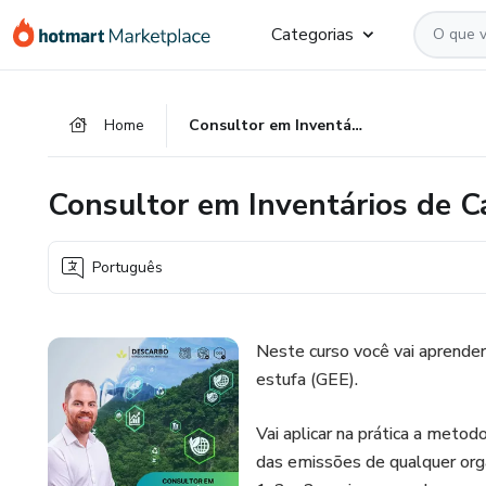
Ir
Ir
Ir
Categorias
para
para
para
o
o
o
conteúdo
pagamento
rodapé
Home
Consultor em Inventários de Carbono
principal
Consultor em Inventários de 
Português
Neste curso você vai aprender
estufa (GEE).
Vai aplicar na prática a metod
das emissões de qualquer org