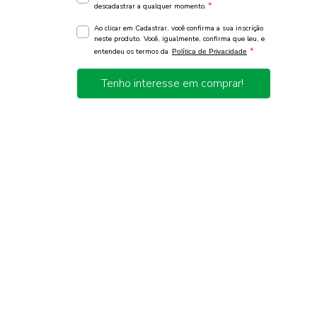
*
descadastrar a qualquer momento.
Ao clicar em Cadastrar, você confirma a sua inscrição
neste produto. Você, igualmente, confirma que leu, e
*
entendeu os termos da
Política de Privacidade
Tenho interesse em comprar!