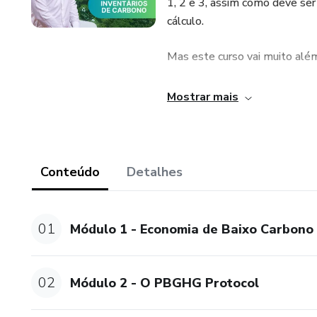
1, 2 e 3, assim como deve ser
cálculo.
Mas este curso vai muito alé
Baseado na experiência de mui
Mostrar mais
recolha dos dados, portanto, 
organizar o seu trabalho, forn
reuniões e acompanhamento e
a rastreabilidade da informaçã
Conteúdo
Detalhes
Enfim, você está diante do mel
01
Módulo 1 - Economia de Baixo Carbono
02
Módulo 2 - O PBGHG Protocol