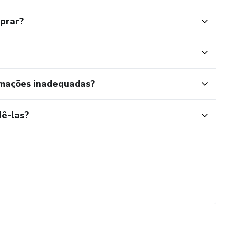
mprar?
rmações inadequadas?
ê-las?