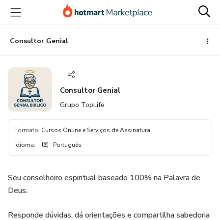
Ir
Ir
Ir
para
para
para
o
o
o
conteúdo
pagamento
rodapé
Consultor Genial
principal
Consultor Genial
Grupo TopLife
Formato
:
Cursos Online e Serviços de Assinatura
Idioma
:
Português
Seu conselheiro espiritual baseado 100% na Palavra de
Deus.
Responde dúvidas, dá orientações e compartilha sabedoria