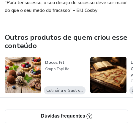
“Para ter sucesso, o seu desejo de sucesso deve ser maior
do que o seu medo do fracasso” – Bill Cosby
Outros produtos de quem criou esse
conteúdo
Doces Fit
L
G
Grupo TopLife
A
G
Culinária e Gastronomia
Dúvidas frequentes