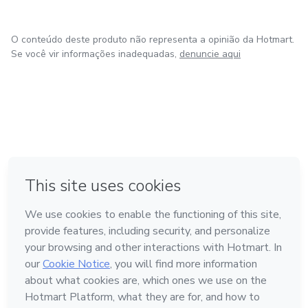
O conteúdo deste produto não representa a opinião da Hotmart.
Se você vir informações inadequadas,
denuncie aqui
em Bogotá
em Amsterdam
em Madrid
na Cidade do México
Feito com
❤
em Belo Horizonte
Conheça a Hotmart
Idioma