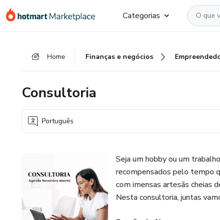
Ir
Ir
Ir
Categorias
para
para
para
o
o
o
conteúdo
pagamento
rodapé
Home
Finanças e negócios
Empreendedo
principal
Consultoria
Português
Seja um hobby ou um trabalho
recompensados pelo tempo qu
com imensas artesãs cheias d
Nesta consultoria, juntas vamo