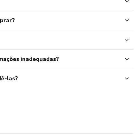
mprar?
rmações inadequadas?
ê-las?