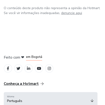
O conteúdo deste produto não representa a opinião da Hotmart.
Se você vir informações inadequadas,
denuncie aqui
em Amsterdam
em Madrid
em Bogotá
Feito com
❤
em Belo Horizonte
na Cidade do México
Conheça a Hotmart
Idioma
Português