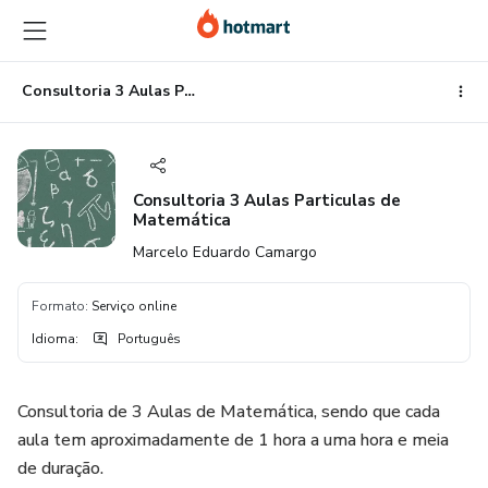
Ir
Ir
Ir
para
para
para
o
o
o
conteúdo
pagamento
rodapé
Consultoria 3 Aulas Particulas de Matemática
principal
Consultoria 3 Aulas Particulas de
Matemática
Marcelo Eduardo Camargo
Formato
:
Serviço online
Idioma
:
Português
Consultoria de 3 Aulas de Matemática, sendo que cada
aula tem aproximadamente de 1 hora a uma hora e meia
de duração.