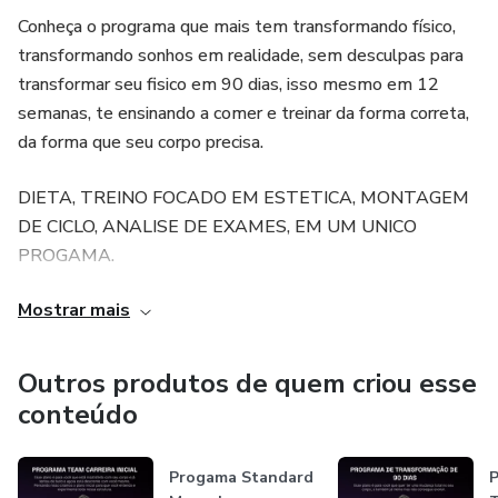
Conheça o programa que mais tem transformando físico,
transformando sonhos em realidade, sem desculpas para
transformar seu fisico em 90 dias, isso mesmo em 12
semanas, te ensinando a comer e treinar da forma correta,
da forma que seu corpo precisa.
DIETA, TREINO FOCADO EM ESTETICA, MONTAGEM
DE CICLO, ANALISE DE EXAMES, EM UM UNICO
PROGAMA.
Mostrar mais
O TEAM ANDRE CARREIRA, É UM TIME COMPLETO,
ONDE VOCE RECEBERA MUITO MAIS QUE
PLANEJAMENTO, MAS ORIENTAÇÕES PARA
Outros produtos de quem criou esse
ALIMENTAÇÃO, TREINO FOCADO EM ESTÉTICA,
conteúdo
FORMAÇÃO DE MINDSET, MANTENDO VOCE
SEMPRE MOTIVADO E PERCEBENDO AS
Progama Standard
P
TRANSFORMAÇÕES EM SEU PROPRIO CORPO COMO