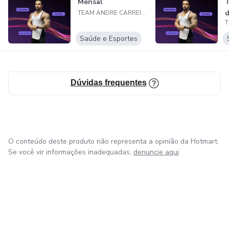
Mensal
T
NUNCA VIU, OU DEVOLVEMOS SEU DINHEIRO.
d
TEAM ANDRE CARREIRA
Saúde e Esportes
Dúvidas frequentes
O conteúdo deste produto não representa a opinião da Hotmart.
Se você vir informações inadequadas,
denuncie aqui