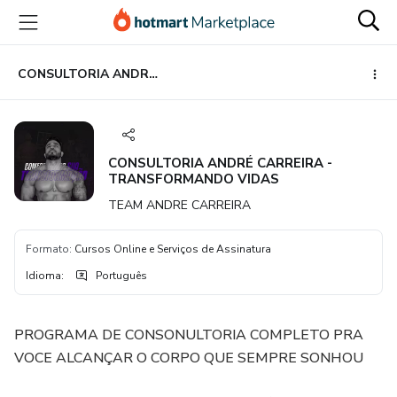
Ir
Ir
Ir
para
para
para
o
o
o
conteúdo
pagamento
rodapé
CONSULTORIA ANDRÉ CARREIRA - TRANSFORMANDO VIDAS
principal
CONSULTORIA ANDRÉ CARREIRA -
TRANSFORMANDO VIDAS
TEAM ANDRE CARREIRA
Formato
:
Cursos Online e Serviços de Assinatura
Idioma
:
Português
PROGRAMA DE CONSONULTORIA COMPLETO PRA
VOCE ALCANÇAR O CORPO QUE SEMPRE SONHOU