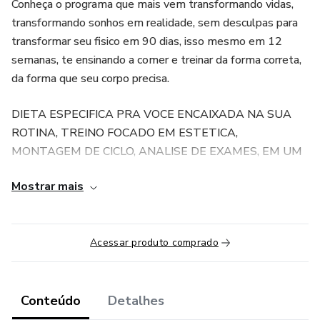
Conheça o programa que mais vem transformando vidas,
transformando sonhos em realidade, sem desculpas para
transformar seu fisico em 90 dias, isso mesmo em 12
semanas, te ensinando a comer e treinar da forma correta,
da forma que seu corpo precisa.
DIETA ESPECIFICA PRA VOCE ENCAIXADA NA SUA
ROTINA, TREINO FOCADO EM ESTETICA,
MONTAGEM DE CICLO, ANALISE DE EXAMES, EM UM
UNICO PROGAMA.
Mostrar mais
O TEAM ANDRE CARREIRA, É UM TIME COMPLETO,
ONDE VOCE RECEBERA MUITO MAIS QUE
PLANEJAMENTO, MAS ORIENTAÇÕES PARA
Acessar produto comprado
ALIMENTAÇÃO, TREINO FOCADO EM ESTÉTICA,
FORMAÇÃO DE MINDSET, MANTENDO VOCE
SEMPRE MOTIVADO E PERCEBENDO AS
Conteúdo
Detalhes
TRANSFORMAÇÕES EM SEU PROPRIO CORPO COMO