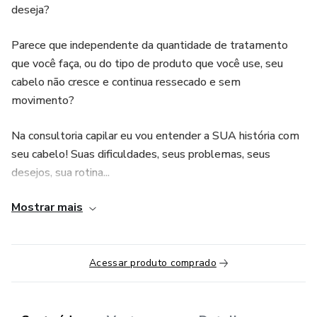
deseja?
Parece que independente da quantidade de tratamento
que você faça, ou do tipo de produto que você use, seu
cabelo não cresce e continua ressecado e sem
movimento?
Na consultoria capilar eu vou entender a SUA história com
seu cabelo! Suas dificuldades, seus problemas, seus
desejos, sua rotina...
Mostrar mais
A Consultoria Capilar Desemaranhada é dividida em 3
etapas.
A primeira etapa acontece aqui dentro da plataforma, por
Acessar produto comprado
aqui você vai ter acesso ao formulário da consultoria e aos
materiais complementares, como o e-book sobre cuidados