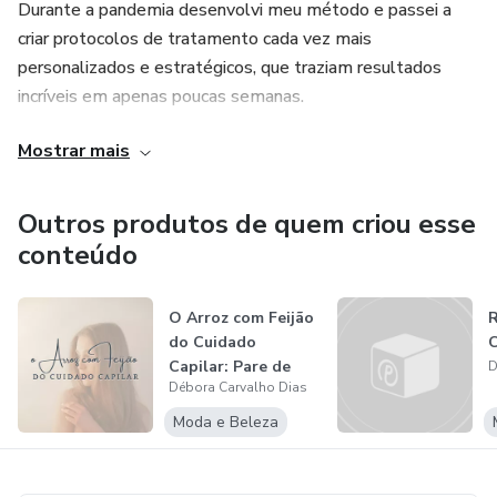
Durante a pandemia desenvolvi meu método e passei a
criar protocolos de tratamento cada vez mais
personalizados e estratégicos, que traziam resultados
incríveis em apenas poucas semanas.
Mostrar mais
Você pode acompanhar mais do meu trabalho através do
Instagram @desemaranhada
Outros produtos de quem criou esse
conteúdo
O Arroz com Feijão
do Cuidado
C
Capilar: Pare de
D
Débora Carvalho Dias
Errar no Bási...
Moda e Beleza