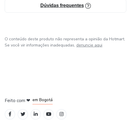
Dúvidas frequentes
O conteúdo deste produto não representa a opinião da Hotmart.
Se você vir informações inadequadas,
denuncie aqui
em Amsterdam
em Madrid
em Bogotá
Feito com
❤
em Belo Horizonte
na Cidade do México