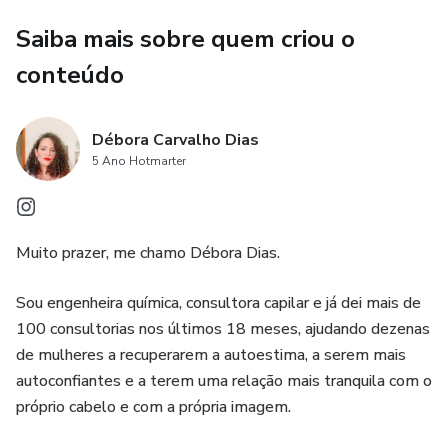
consultoria.
Saiba mais sobre quem criou o
Você terá 12 semanas de um protocolo de tratamento
conteúdo
completamente personalizado, e 14 semanas de suporte,
para te ajudar a conquistar de uma vez por todas o cabelo
Débora Carvalho Dias
dos seus sonhos!
5 Ano Hotmarter
.
Muito prazer, me chamo Débora Dias.
Sou engenheira química, consultora capilar e já dei mais de
100 consultorias nos últimos 18 meses, ajudando dezenas
de mulheres a recuperarem a autoestima, a serem mais
autoconfiantes e a terem uma relação mais tranquila com o
próprio cabelo e com a própria imagem.