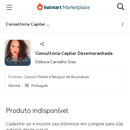
Ir
Ir
Ir
para
para
para
o
o
o
conteúdo
pagamento
rodapé
Consultoria Capilar Desemaranhada
principal
Consultoria Capilar Desemaranhada
Débora Carvalho Dias
Formato
:
Cursos Online e Serviços de Assinatura
Idioma
:
Português
Produto indisponível
Cadastre-se e mostre seu interesse em comprar para o(a)
autor(a) deste curso!