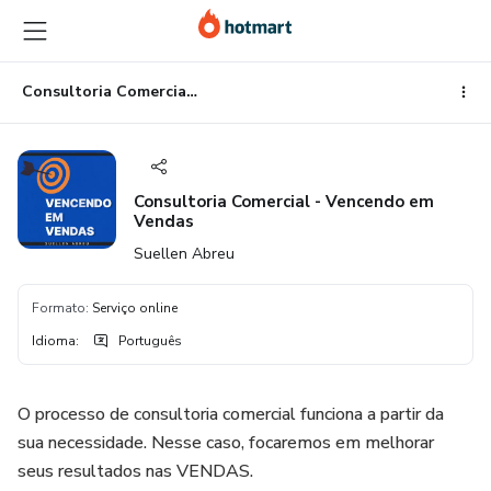
Ir
Ir
Ir
para
para
para
o
o
o
conteúdo
pagamento
rodapé
Consultoria Comercial - Vencendo em Vendas
principal
Consultoria Comercial - Vencendo em
Vendas
Suellen Abreu
Formato
:
Serviço online
Idioma
:
Português
O processo de consultoria comercial funciona a partir da
sua necessidade. Nesse caso, focaremos em melhorar
seus resultados nas VENDAS.