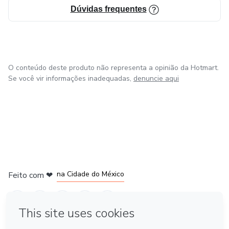
Dúvidas frequentes
O conteúdo deste produto não representa a opinião da Hotmart.
Se você vir informações inadequadas,
denuncie aqui
em Bogotá
em Amsterdam
em Madrid
na Cidade do México
Feito com
❤
em Belo Horizonte