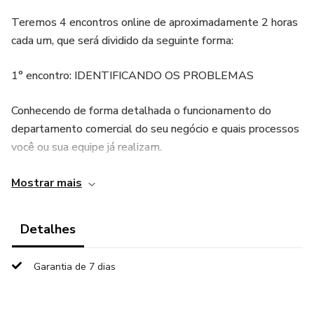
Teremos 4 encontros online de aproximadamente 2 horas
cada um, que será dividido da seguinte forma:
1° encontro: IDENTIFICANDO OS PROBLEMAS
Conhecendo de forma detalhada o funcionamento do
departamento comercial do seu negócio e quais processos
você ou sua equipe já realizam.
Com as informações passadas irei listar os problemas
Mostrar mais
existentes, em que etapa eles acontecem, os gatilhos que
geram as falhas.
Detalhes
2° encontro: PLANO DE AÇÃO E REESTUTURAÇÃO
Garantia de 7 dias
Depois de fazer o diagnóstico vou te entregar um plano de
desenvolvimento para iniciar as mudanças necessárias.