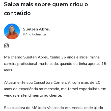
Saiba mais sobre quem criou o
Nesse plano, são detalhadas quais as soluções ideais para
conteúdo
resolver os problemas existentes e as ferramentas que
podem te auxiliar nas melhorias da rotina de trabalho.
Suellen Abreu
3° encontro: ACOMPANHAMENTO
8 Ano Hotmarter
Aqui iremos avaliar os primeiros resultados e as
dificuldades encontradas na realização das atividades
Me chamo Suellen Abreu, tenho 36 anos e iniciei minha
propostas no plano de ação e realizar possíveis ajustes
carreira profissional muito cedo, quando eu tinha apenas 15
com base no feedback recebido.
anos.
O envolvimento de todos os membros da área comercial é
Atualmente sou Consultora Comercial, com mais de 20
importante para que a consultoria em vendas funcione e dê
anos de experiência no mercado, me tornei especialista em
resultados.
vendas e atendimento ao cliente.
4° encontro: COLHENDO OS FRUTOS
Sou criadora do Método Vencendo em Venda, onde ajudo