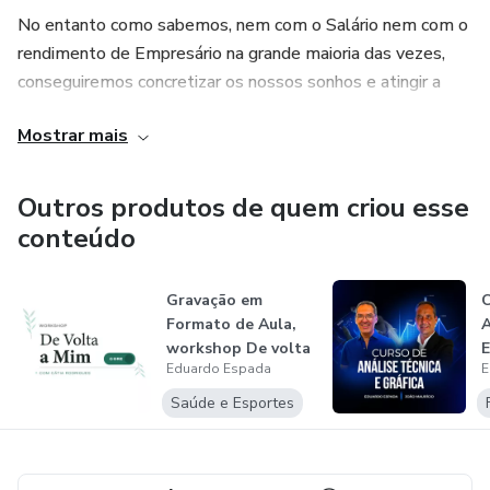
No entanto como sabemos, nem com o Salário nem com o
rendimento de Empresário na grande maioria das vezes,
conseguiremos concretizar os nossos sonhos e atingir a
nossa Liberdade Financeira.
Mostrar mais
Procurei várias oportunidades mas a que mais atenção me
despertou foi este Admirável Cripto Mundo Novo da
Outros produtos de quem criou esse
Criptomoedas.
conteúdo
No entanto era uma área em que nada sabia e que me
Gravação em
colocava sérias dúvidas e reservas exatamente pelo meu
Formato de Aula,
desconhecimento.
workshop De volta
Eduardo Espada
E
a mim
Foi então que decidi estudar o tema, entrar em grupos de
Saúde e Esportes
discussão, acompanhar vários especialistas a nível
internacional e educar-me sobre este Mundo.