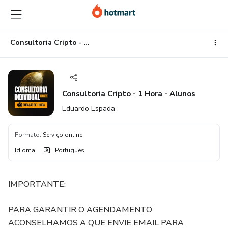
Ir
Ir
Ir
para
para
para
o
o
o
conteúdo
pagamento
rodapé
Consultoria Cripto - 1 Hora - Alunos
principal
Consultoria Cripto - 1 Hora - Alunos
Eduardo Espada
Formato
:
Serviço online
Idioma
:
Português
IMPORTANTE:
PARA GARANTIR O AGENDAMENTO
ACONSELHAMOS A QUE ENVIE EMAIL PARA