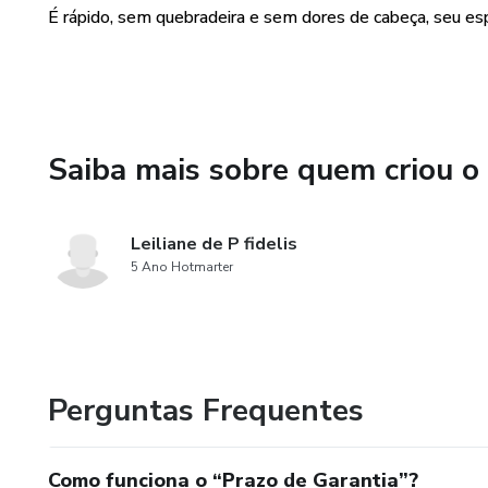
melhor entendimento);
É rápido, sem quebradeira e sem dores de cabeça, seu 
➡️ ETAPA 3: Entrega do proje
execução.
O QUE VOU RECEBER NO F
Saiba mais sobre quem criou o
✅ Mood Board
Leiliane de P fidelis
✅ 1 Planta de Layout
5 Ano Hotmarter
✅ Shopping List
INFORMAÇÕES:
Perguntas Frequentes
*** OBS: O book do projeto 
*** Consultoria Online - 1(u
Como funciona o “Prazo de Garantia”?