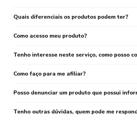
*** Ambientes integrados sã
Quais diferenciais os produtos podem ter?
✅ Válido somente para Quarto,
Como acesso meu produto?
⚠️ Somente poderá ser feita u
Tenho interesse neste serviço, como posso c
⚠️ Não atendemos ambientes m
consultoria online.
Como faço para me afiliar?
Posso denunciar um produto que possui info
Tenho outras dúvidas, quem pode me respond