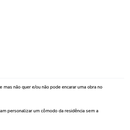
s de cabeça!
 tempo!
LTORIA?
e mas não quer e/ou não pode encarar uma obra no
ocê envie fotos e medidas do ambiente que deseja renovar
ocê deverá preencher de acordo com seus gostos,
ejam personalizar um cômodo da residência sem a
a, sendo 100% online, para a elaboração com o cliente
e layout contendo todas as informações necessárias para