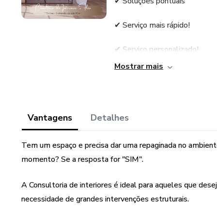
✔︎ Soluções pontuais
✔︎ Serviço mais rápido!
✔︎ Serviço personalizado!
Mostrar mais
✔︎ Sem quebradeira! Sem dore
✔︎ Espaço renovado em pouco
Vantagens
Detalhes
COMO FUNCIONA A CONSU
Tem um espaço e precisa dar uma repaginada no ambient
➡️ ETAPA 1: Precisamos que v
(Enviarei um formulário que v
momento? Se a resposta for "SIM".
necessidades etc..);
A Consultoria de interiores é ideal para aqueles que des
➡️ ETAPA 2: Reunião de 1 hor
necessidade de grandes intervenções estruturais.
(Apresentaremos uma planta d