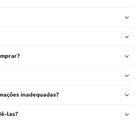
o considerados separadamente.
 Sala de estar, Sala de jantar, Varanda, Hall e Home office.
ma revisão do projeto sem custo adicional.
omprar?
olhados, tal como cozinha, banheiro, lavanderia na
rmações inadequadas?
ê-las?