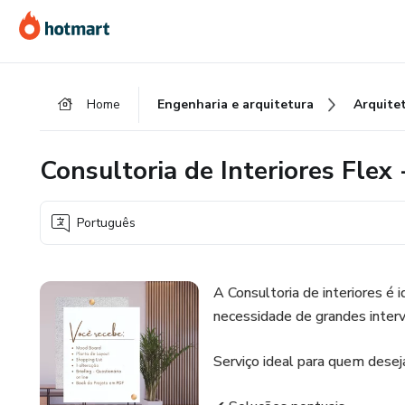
Ir
Ir
Ir
para
para
para
o
o
o
conteúdo
pagamento
rodapé
Home
Engenharia e arquitetura
Arquite
principal
Consultoria de Interiores Flex
Português
A Consultoria de interiores é
necessidade de grandes interv
Serviço ideal para quem desej