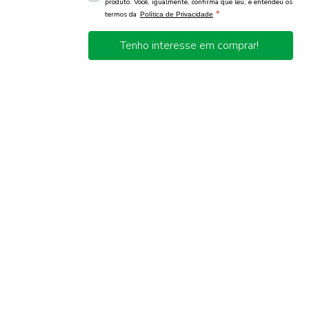
produto. Você, igualmente, confirma que leu, e entendeu os
*
termos da
Política de Privacidade
Tenho interesse em comprar!