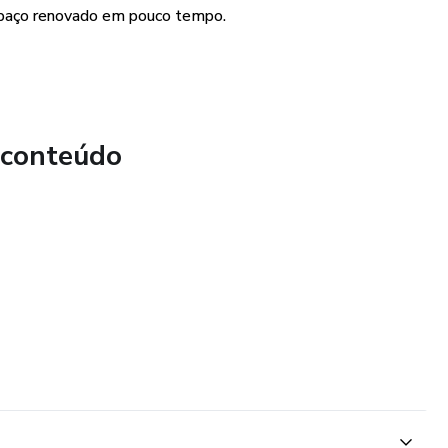
espaço renovado em pouco tempo.
to contendo todas as informações necessárias para a
INAL?
 conteúdo
será entregue em PDF.
m) cômodo de até 20m².