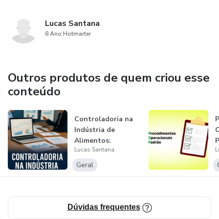
Lucas Santana
8 Ano Hotmarter
Outros produtos de quem criou esse
conteúdo
Controladoria na
P
Indústria de
O
Alimentos:
P
Lucas Santana
L
Estratégias, Boas...
a
Geral
Dúvidas frequentes