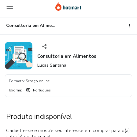
Ir
Ir
Ir
para
para
para
o
o
o
conteúdo
pagamento
rodapé
Consultoria em Alimentos
principal
Consultoria em Alimentos
Lucas Santana
Formato
:
Serviço online
Idioma
:
Português
Produto indisponível
Cadastre-se e mostre seu interesse em comprar para o(a)
autor(a) deste curso!