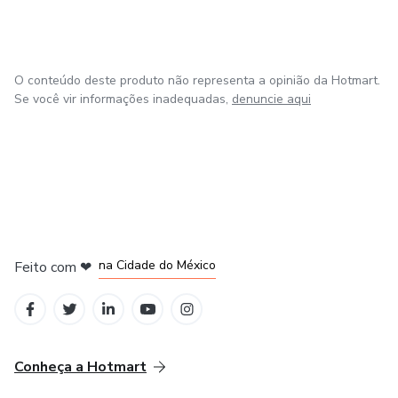
O conteúdo deste produto não representa a opinião da Hotmart.
Se você vir informações inadequadas,
denuncie aqui
em Bogotá
em Amsterdam
em Madrid
na Cidade do México
Feito com
❤
em Belo Horizonte
Conheça a Hotmart