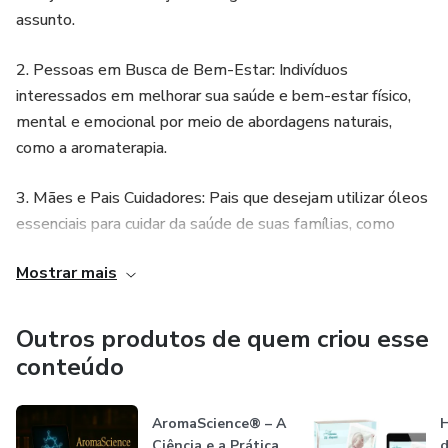
assunto.
2. Pessoas em Busca de Bem-Estar: Indivíduos
interessados em melhorar sua saúde e bem-estar físico,
mental e emocional por meio de abordagens naturais,
como a aromaterapia.
3. Mães e Pais Cuidadores: Pais que desejam utilizar óleos
essenciais para cuidar da saúde de suas famílias, como
aliviar sintomas de gripes e resfriados, promover
Mostrar mais
relaxamento e bem-estar.
4. Curiosos sobre Óleos Essenciais: Qualquer pessoa
Outros produtos de quem criou esse
curiosa sobre o uso de óleos essenciais,
conteúdo
independentemente de sua experiência anterior.
AromaScience® – A
H
Este público-alvo é aquele que busca um equilíbrio entre
Ciência e a Prática
d