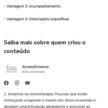
alta produção de leite podendo levar a complicações.
- Vantagem 3: Acompanhamento
Procure auxilio profissional para obter informações seguras.
- Vantagem 4: Orientações específicas
Saiba mais sobre quem criou o
conteúdo
AromaScience
8 Ano Hotmarter
1. Iniciantes na Aromaterapia: Pessoas que estão
começando a explorar o mundo dos óleos essenciais e
desejam uma introdução abrangente e acessível ao