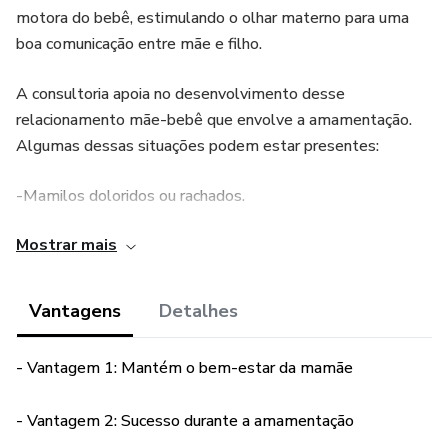
motora do bebê, estimulando o olhar materno para uma
boa comunicação entre mãe e filho.
A consultoria apoia no desenvolvimento desse
relacionamento mãe-bebê que envolve a amamentação.
Algumas dessas situações podem estar presentes:
-Mamilos doloridos ou rachados.
Mostrar mais
-Leite materno insuficiente.
-Ingurgitamento ou empedramento mamário.
Vantagens
Detalhes
-O bebê pode não estar pegando corretamente o peito.
- Vantagem 1: Mantém o bem-estar da mamãe
-Ganho de peso do bebê pode estar inadequado.
- Vantagem 2: Sucesso durante a amamentação
-Candidíase, ducto entupido de leite, abscesso mamário e