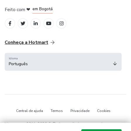
em Amsterdam
em Madrid
em Bogotá
Feito com
❤
em Belo Horizonte
na Cidade do México
Conheça a Hotmart
Idioma
Português
Central de ajuda
Termos
Privacidade
Cookies
Hotmart — 2011-2026 © Todos os direitos reservados.