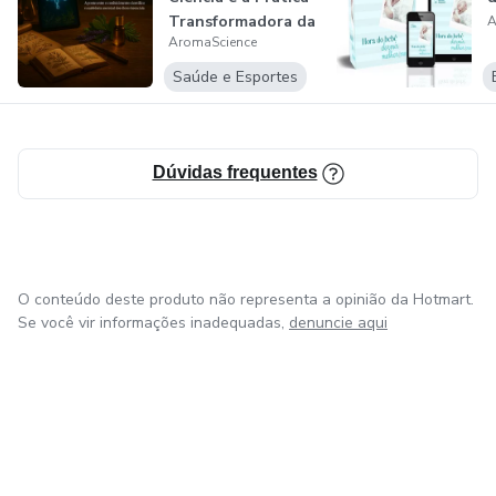
informações introdutórias e detalhadas sobre óleos
Transformadora da
A
essenciais, tornando o e-book uma ferramenta valiosa para
AromaScience
Arom...
aqueles que desejam começar a utilizar óleos essenciais
Saúde e Esportes
de maneira segura e eficaz.
Dúvidas frequentes
O conteúdo deste produto não representa a opinião da Hotmart.
Se você vir informações inadequadas,
denuncie aqui