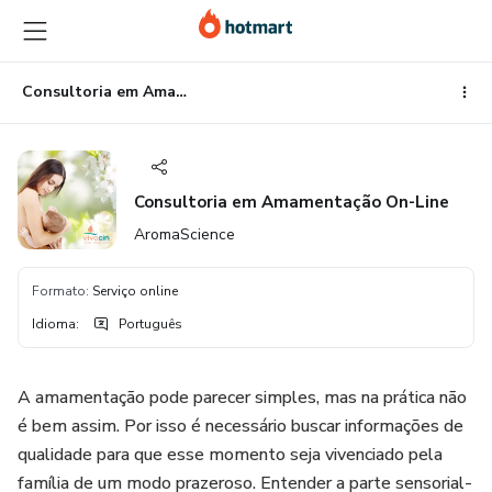
Ir
Ir
Ir
para
para
para
o
o
o
conteúdo
pagamento
rodapé
Consultoria em Amamentação On-Line
principal
Consultoria em Amamentação On-Line
AromaScience
Formato
:
Serviço online
Idioma
:
Português
A amamentação pode parecer simples, mas na prática não
é bem assim. Por isso é necessário buscar informações de
qualidade para que esse momento seja vivenciado pela
família de um modo prazeroso. Entender a parte sensorial-