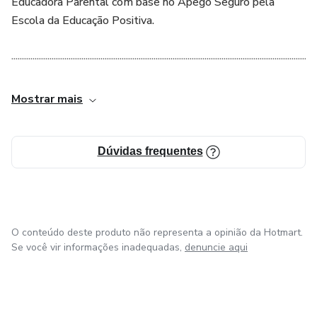
Educadora Parental com base no Apego Seguro pela
Escola da Educação Positiva.
................................................................................................................................................
Mostrar mais
Dúvidas frequentes
O conteúdo deste produto não representa a opinião da Hotmart.
Se você vir informações inadequadas,
denuncie aqui