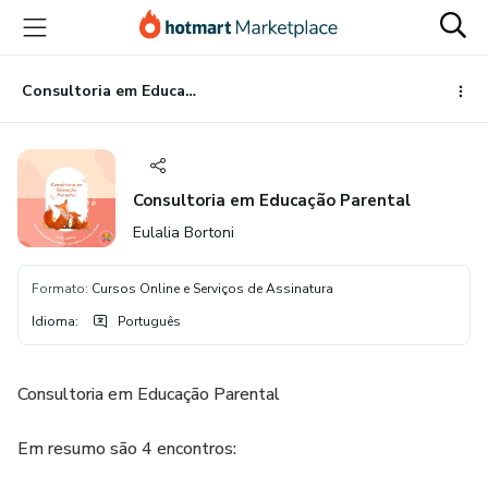
Ir
Ir
Ir
para
para
para
o
o
o
conteúdo
pagamento
rodapé
Consultoria em Educação Parental
principal
Consultoria em Educação Parental
Eulalia Bortoni
Formato
:
Cursos Online e Serviços de Assinatura
Idioma
:
Português
Consultoria em Educação Parental
Em resumo são 4 encontros: