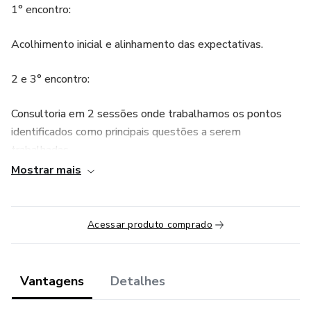
1° encontro:
Acolhimento inicial e alinhamento das expectativas.
2 e 3° encontro:
Consultoria em 2 sessões onde trabalhamos os pontos
identificados como principais questões a serem
trabalhadas.
Mostrar mais
4° encontro:
Retorno e evolutiva!
Acessar produto comprado
Avaliação do processo e alinhamento sobre necessidade
de novos encontros.
Vantagens
Detalhes