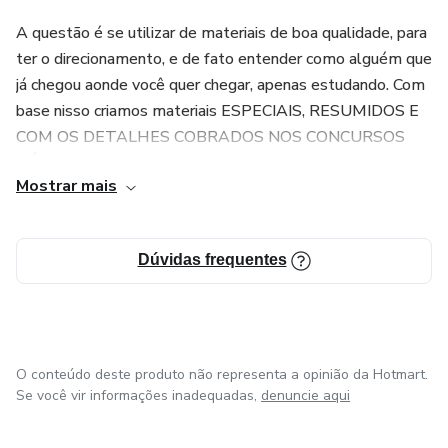
A questão é se utilizar de materiais de boa qualidade, para
ter o direcionamento, e de fato entender como alguém que
já chegou aonde você quer chegar, apenas estudando. Com
base nisso criamos materiais ESPECIAIS, RESUMIDOS E
COM OS DETALHES COBRADOS NOS CONCURSOS
PÚBLICOS.
Mostrar mais
Se houver a dedicação dos estudantes, esses alunos serão
os próximos aprovados nos concursos públicos.
Dúvidas frequentes
O conteúdo deste produto não representa a opinião da Hotmart.
Se você vir informações inadequadas,
denuncie aqui