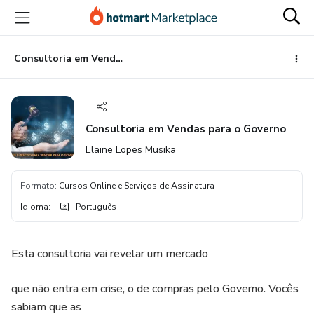
Ir
Ir
Ir
para
para
para
o
o
o
conteúdo
pagamento
rodapé
Consultoria em Vendas para o Governo
principal
Consultoria em Vendas para o Governo
Elaine Lopes Musika
Formato
:
Cursos Online e Serviços de Assinatura
Idioma
:
Português
Esta consultoria vai revelar um mercado
que não entra em crise, o de compras pelo Governo. Vocês
sabiam que as