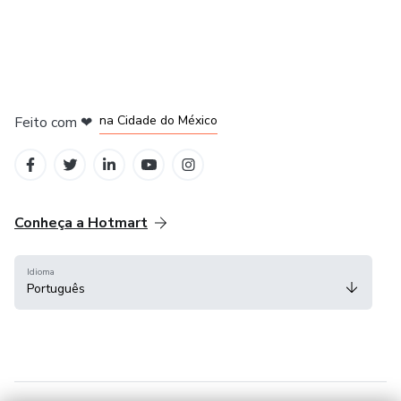
em Bogotá
em Amsterdam
em Madrid
na Cidade do México
Feito com
❤
em Belo Horizonte
Conheça a Hotmart
Idioma
Português