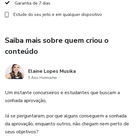
Garantia de 7 dias
o empresário pode tirar suas dúvidas em tempo real, e
inclusive aprender a
Estude do seu jeito e em qualquer dispositivo
operar as plataformas dos pregões eletrônicos, e assim
conquistar seu milhão em
Saiba mais sobre quem criou o
conteúdo
poucas semanas.
Elaine Lopes Musika
5 Ano Hotmarter
Um instante concurseiros e estudantes que buscam a
sonhada aprovação,
Já se perguntaram, por que alguns conseguem a sonhada
da aprovação, enquanto outros, não chegam nem perto de
seus objetivos?