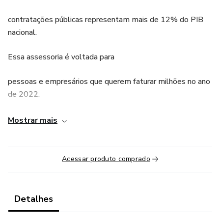
contratações públicas representam mais de 12% do PIB
nacional.
Essa assessoria é voltada para
pessoas e empresários que querem faturar milhões no ano
de 2022.
Venha descobrir como participar
Mostrar mais
dessa grande oportunidade e obter lucros extraordinários.
Acessar produto comprado
A minha assessoria é pelo período
de 12 (doze) meses, com suporte online e diário, sendo
Detalhes
que neste ambiente virtual,