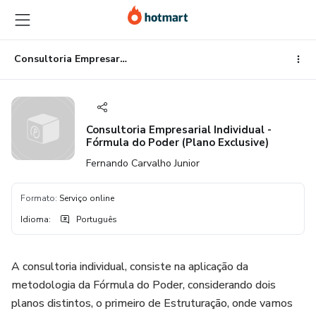
Ir
Ir
Ir
para
para
para
o
o
o
conteúdo
pagamento
rodapé
Consultoria Empresarial Individual - Fórmula do Poder (Plano Exclusive)
principal
Consultoria Empresarial Individual -
Fórmula do Poder (Plano Exclusive)
Fernando Carvalho Junior
Formato
:
Serviço online
Idioma
:
Português
A consultoria individual, consiste na aplicação da
metodologia da Fórmula do Poder, considerando dois
planos distintos, o primeiro de Estruturação, onde vamos