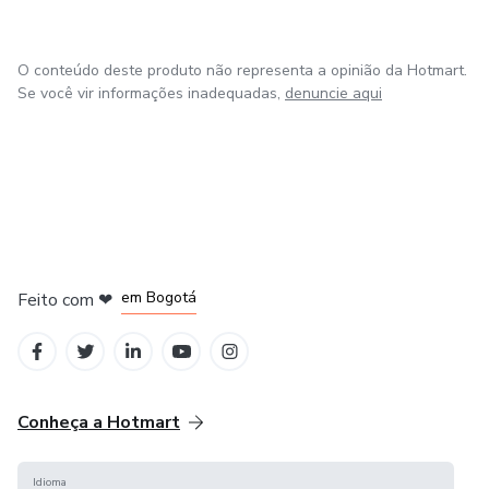
O conteúdo deste produto não representa a opinião da Hotmart.
Se você vir informações inadequadas,
denuncie aqui
em Amsterdam
em Madrid
em Bogotá
Feito com
❤
em Belo Horizonte
na Cidade do México
Conheça a Hotmart
Idioma