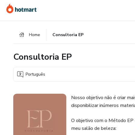
Ir
Ir
Ir
para
para
para
o
o
o
conteúdo
pagamento
rodapé
Home
Consultoria EP
principal
Consultoria EP
Português
Nosso objetivo não é criar ma
disponibilizar inúmeros materia
O objetivo com o Método EP qu
meu salão de beleza: