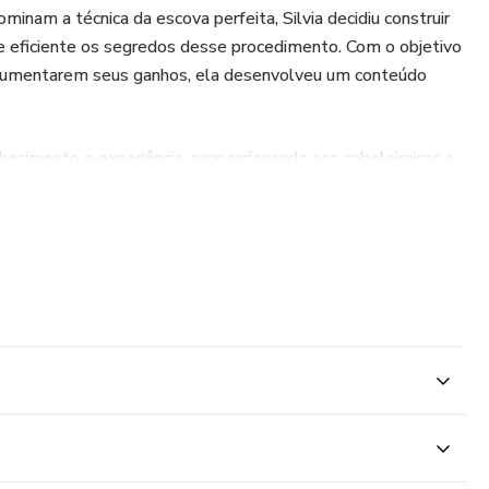
minam a técnica da escova perfeita, Silvia decidiu construir
 e eficiente os segredos desse procedimento. Com o objetivo
 e aumentarem seus ganhos, ela desenvolveu um conteúdo
hecimento e experiência, proporcionando aos cabeleireiros a
 a satisfação de suas clientes. Se você busca se tornar um
e com a expertise de Silvia Regina Moreira Vieira.