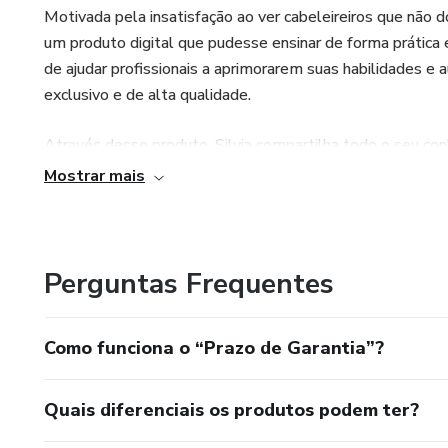
Motivada pela insatisfação ao ver cabeleireiros que não do
um produto digital que pudesse ensinar de forma prática
de ajudar profissionais a aprimorarem suas habilidades
exclusivo e de alta qualidade.
Através desse produto, Silvia compartilha todo o seu con
oportunidade de se destacarem no mercado e conquistarem
Mostrar mais
expert em escovação capilar e alavancar sua carreira, cont
Perguntas Frequentes
Como funciona o “Prazo de Garantia”?
Quais diferenciais os produtos podem ter?