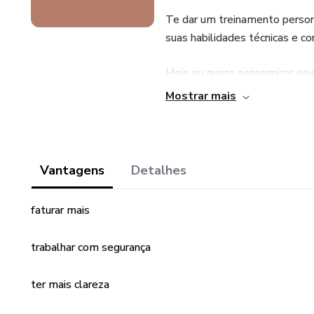
Te dar um treinamento persona
suas habilidades técnicas e co
Hoje eu quero economizar seu
coisas que você gosta na sua r
Mostrar mais
Garanto que, o Meu Projeto E
um divisor de águas na sua vid
Vantagens
Detalhes
Mais clareza
faturar mais
Mais foco
trabalhar com segurança
Execução
ter mais clareza
Resultados