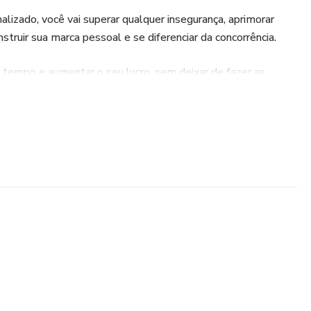
lizado, você vai superar qualquer insegurança, aprimorar
nstruir sua marca pessoal e se diferenciar da concorrência.
 tempo e aumentar o seu lucro, sem deixar de fazer as
otina.
scova Perfeita será
a pessoal e profissional