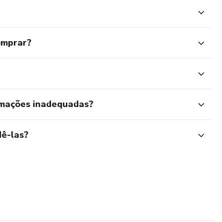
omprar?
rmações inadequadas?
ê-las?