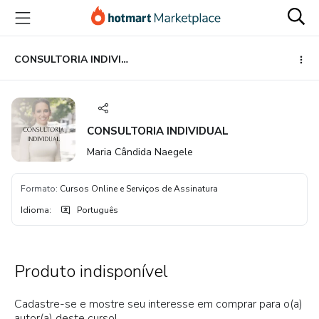
Ir
Ir
Ir
para
para
para
o
o
o
conteúdo
pagamento
rodapé
CONSULTORIA INDIVIDUAL
principal
CONSULTORIA INDIVIDUAL
Maria Cândida Naegele
Formato
:
Cursos Online e Serviços de Assinatura
Idioma
:
Português
Produto indisponível
Cadastre-se e mostre seu interesse em comprar para o(a)
autor(a) deste curso!