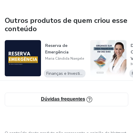
Outros produtos de quem criou esse
conteúdo
Reserva de
Emergência
Maria Cândida Naegele
M
E
Finanças e Investimentos
Dúvidas frequentes