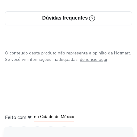
Dúvidas frequentes
O conteúdo deste produto não representa a opinião da Hotmart.
Se você vir informações inadequadas,
denuncie aqui
em Bogotá
em Amsterdam
em Madrid
na Cidade do México
Feito com
❤
em Belo Horizonte