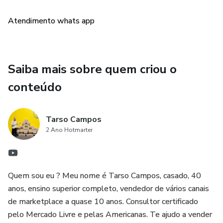
Todos esses assuntos serão tratados com duração de até
120 minutos cada aula.
Atendimento whats app
Portanto precisamos ter uma reunião objetiva e que nada
atrapalhe nossa aula/consultoria.
Saiba mais sobre quem criou o
conteúdo
Tarso Campos
2 Ano Hotmarter
Quem sou eu ? Meu nome é Tarso Campos, casado, 40
anos, ensino superior completo, vendedor de vários canais
de marketplace a quase 10 anos. Consultor certificado
pelo Mercado Livre e pelas Americanas. Te ajudo a vender