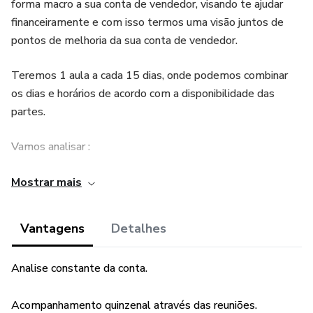
forma macro a sua conta de vendedor, visando te ajudar
financeiramente e com isso termos uma visão juntos de
pontos de melhoria da sua conta de vendedor.
Teremos 1 aula a cada 15 dias, onde podemos combinar
os dias e horários de acordo com a disponibilidade das
partes.
Vamos analisar :
- Anúncios;
Mostrar mais
- Conversão;
Vantagens
Detalhes
- Plano de apoio;
Analise constante da conta.
- Metas e compromissos;
Acompanhamento quinzenal através das reuniões.