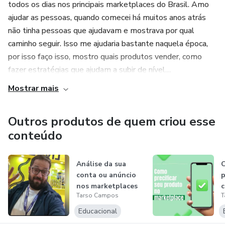
todos os dias nos principais marketplaces do Brasil. Amo
ajudar as pessoas, quando comecei há muitos anos atrás
não tinha pessoas que ajudavam e mostrava por qual
caminho seguir. Isso me ajudaria bastante naquela época,
por isso faço isso, mostro quais produtos vender, como
fazer estratégias que ajudam a subir de nível....
Mostrar mais
Outros produtos de quem criou esse
conteúdo
Análise da sua
C
conta ou anúncio
p
nos marketplaces
Tarso Campos
T
Educacional