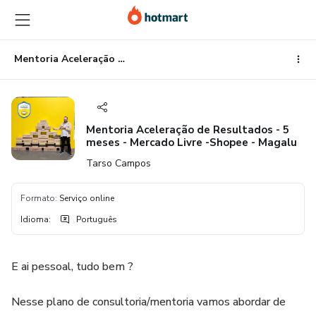
Ir
Ir
Ir
para
para
para
o
o
o
conteúdo
pagamento
rodapé
Mentoria Aceleração de Resultados - 5 meses - Mercado Livre -Shopee - Magalu
principal
Mentoria Aceleração de Resultados - 5
meses - Mercado Livre -Shopee - Magalu
Tarso Campos
Formato
:
Serviço online
Idioma
:
Português
E ai pessoal, tudo bem ?
Nesse plano de consultoria/mentoria vamos abordar de