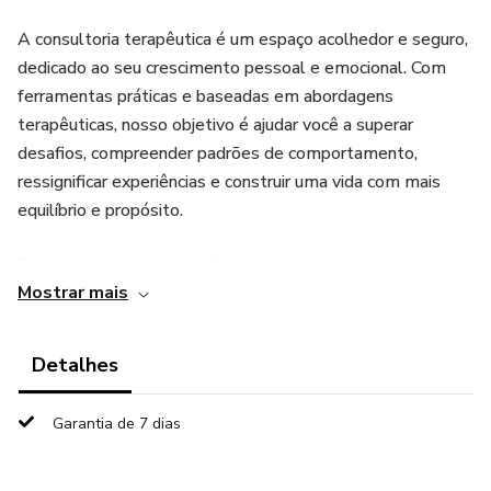
A consultoria terapêutica é um espaço acolhedor e seguro,
dedicado ao seu crescimento pessoal e emocional. Com
ferramentas práticas e baseadas em abordagens
terapêuticas, nosso objetivo é ajudar você a superar
desafios, compreender padrões de comportamento,
ressignificar experiências e construir uma vida com mais
equilíbrio e propósito.
Seja para lidar com questões emocionais, fortalecer sua
Mostrar mais
autoestima, melhorar relacionamentos ou buscar
autoconhecimento, a consultoria terapêutica oferece
orientação personalizada e estratégias para você
Detalhes
transformar sua vida e alcançar seu bem-estar.
Garantia de 7 dias
Permita-se viver com mais clareza, confiança e amor-
próprio. Vamos juntos nessa jornada!