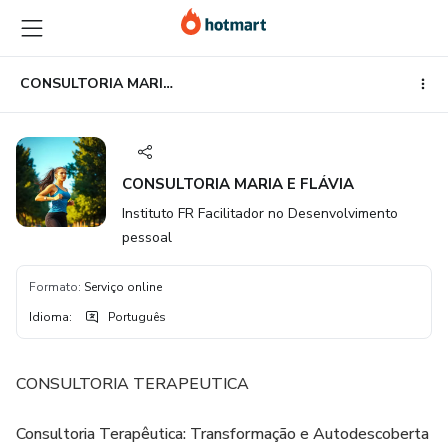
Ir
Ir
Ir
para
para
para
o
o
o
conteúdo
pagamento
rodapé
CONSULTORIA MARIA E FLÁVIA
principal
CONSULTORIA MARIA E FLÁVIA
Instituto FR Facilitador no Desenvolvimento
pessoal
Formato
:
Serviço online
Idioma
:
Português
CONSULTORIA TERAPEUTICA
Consultoria Terapêutica: Transformação e Autodescoberta