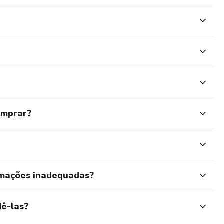
omprar?
rmações inadequadas?
ê-las?