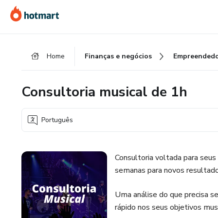
Ir
Ir
Ir
para
para
para
o
o
o
conteúdo
pagamento
rodapé
Home
Finanças e negócios
Empreendedo
principal
Consultoria musical de 1h
Português
Consultoria voltada para seu
semanas para novos resultado
Uma análise do que precisa se
rápido nos seus objetivos musi