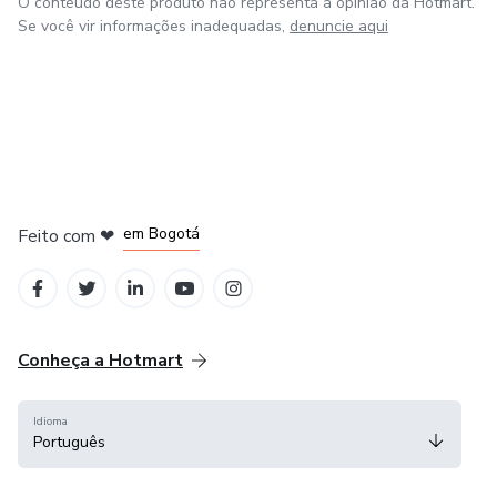
O conteúdo deste produto não representa a opinião da Hotmart.
Se você vir informações inadequadas,
denuncie aqui
em Amsterdam
em Madrid
em Bogotá
Feito com
❤
em Belo Horizonte
na Cidade do México
Conheça a Hotmart
Idioma
Português