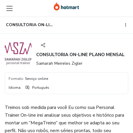
Ir
Ir
Ir
para
para
para
o
o
o
conteúdo
pagamento
rodapé
CONSULTORIA ON-LINE PLANO MENSAL
principal
CONSULTORIA ON-LINE PLANO MENSAL
Samarah Meireles Zigler
Formato
:
Serviço online
Idioma
:
Português
Treinos sob medida para você Eu como sua Personal
Trainer On-line irei analisar seus objetivos e histórico para
montar um “MegaTreino” que melhor se adapta ao seu
perfil. Não uso robôs, nem séries prontas, todo seu