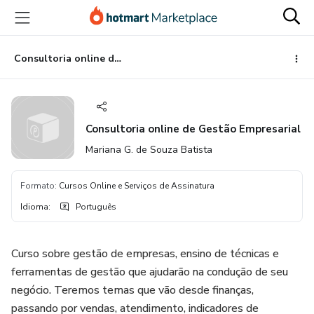
Ir
Ir
Ir
para
para
para
o
o
o
conteúdo
pagamento
rodapé
Consultoria online de Gestão Empresarial
principal
Consultoria online de Gestão Empresarial
Mariana G. de Souza Batista
Formato
:
Cursos Online e Serviços de Assinatura
Idioma
:
Português
Curso sobre gestão de empresas, ensino de técnicas e
ferramentas de gestão que ajudarão na condução de seu
negócio. Teremos temas que vão desde finanças,
passando por vendas, atendimento, indicadores de