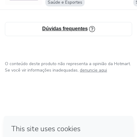
Saúde e Esportes
Dúvidas frequentes
O conteúdo deste produto não representa a opinião da Hotmart.
Se você vir informações inadequadas,
denuncie aqui
em Bogotá
Feito com
❤
em Belo Horizonte
na Cidade do México
em Amsterdam
em Madrid