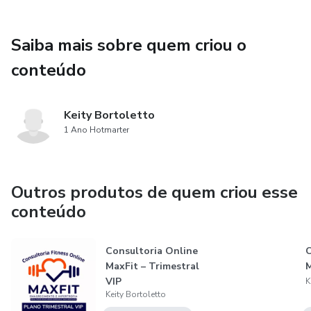
✔️ BÔNUS: Alimentação flexível, sem terrorismo e sem
dietas impossíveis
Saiba mais sobre quem criou o
✔️ Acompanhamento mensal pra garantir evolução real
conteúdo
💎VIP
Keity Bortoletto
Inclui suporte VIP no WhatsApp + aulas online ao vivo
1 Ano Hotmarter
mensal (60 min) para correções, ajustes e evolução
acelerada.
Outros produtos de quem criou esse
conteúdo
Consultoria Online
C
MaxFit – Trimestral
M
VIP
K
Keity Bortoletto