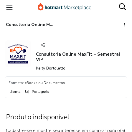
Ir
Ir
Ir
para
para
para
o
o
o
conteúdo
pagamento
rodapé
Consultoria Online MaxFit – Semestral VIP
principal
Consultoria Online MaxFit – Semestral
VIP
Keity Bortoletto
Formato
:
eBooks ou Documentos
Idioma
:
Português
Produto indisponível
Cadastre-se e mostre seu interesse em comprar para o(a)