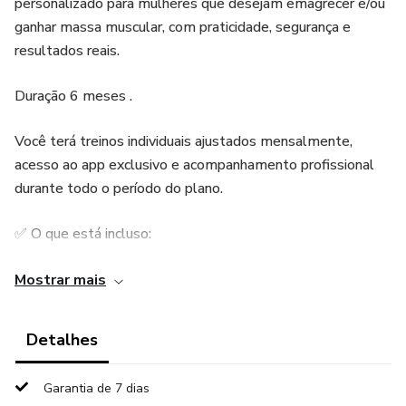
personalizado para mulheres que desejam emagrecer e/ou
ganhar massa muscular, com praticidade, segurança e
resultados reais.
Duração 6 meses .
Você terá treinos individuais ajustados mensalmente,
acesso ao app exclusivo e acompanhamento profissional
durante todo o período do plano.
✅ O que está incluso:
✔️ Treinos 100% individualizados, com ajustes todo mês
Mostrar mais
✔️ Pode treinar em casa, academia ou alternar os dois
Detalhes
✔️ App exclusivo com vídeos demonstrativos
Garantia de 7 dias