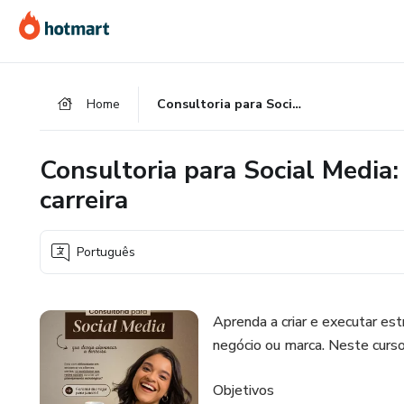
Ir
Ir
Ir
para
para
para
o
o
o
conteúdo
pagamento
rodapé
Home
Consultoria para Social Media: Estratégias para o sucesso na carreira
principal
Consultoria para Social Media:
carreira
Português
Aprenda a criar e executar est
negócio ou marca. Neste curso
Objetivos