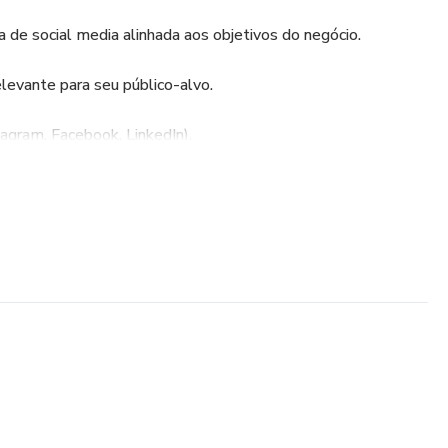
 de social media alinhada aos objetivos do negócio.
elevante para seu público-alvo.
stagram, Facebook, LinkedIn).
ficaz
s certos
as redes sociais
 as suas necessidades