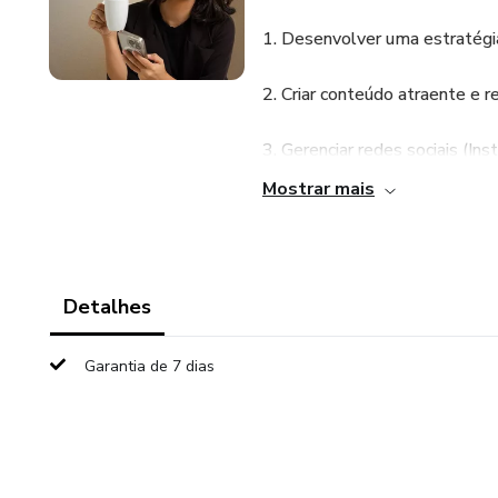
1. Desenvolver uma estratégia
2. Criar conteúdo atraente e r
3. Gerenciar redes sociais (In
Mostrar mais
4. Realizar um planejamento e
5. Chamar atenção dos cliente
Detalhes
6. Construir uma marca forte n
Garantia de 7 dias
Conteúdo feito de acordo com
1. Estratégia de social media
2. Criação de conteúdo