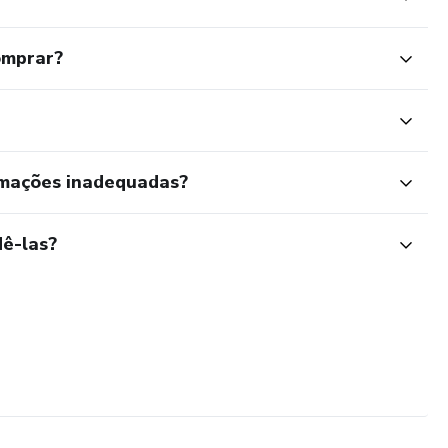
omprar?
rmações inadequadas?
ê-las?