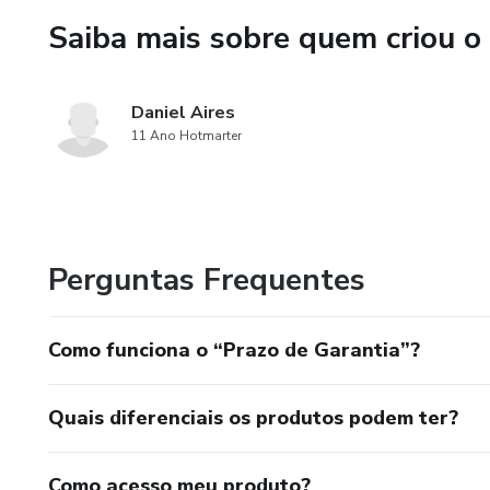
Saiba mais sobre quem criou o
3. Gerenciamento de redes soc
Público-Alvo
Daniel Aires
11 Ano Hotmarter
- Empreendedores
- Profissionais de marketing
- Gerentes de comunicação
Perguntas Frequentes
Detalhes da Consultoria
Como funciona o “Prazo de Garantia”?
- Duração: em media 15 dias
Quais diferenciais os produtos podem ter?
- Modalidade: Remoto (ao viv
- Plataforma: google meet
Como acesso meu produto?